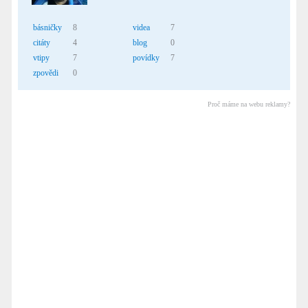
básničky
8
videa
7
citáty
4
blog
0
vtipy
7
povídky
7
zpovědi
0
Proč máme na webu reklamy?