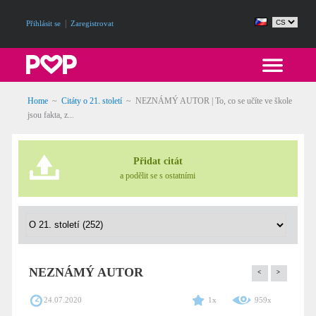
|
Přihlásit se
Zaregistrovat
Home
~
Citáty o 21. století
~
NEZNÁMÝ AUTOR | To, co se učíte ve škole
jsou fakta, z...
Přidat citát
a podělit se s ostatními
NEZNÁMÝ AUTOR
<
>
24.07.2020
1x
959x