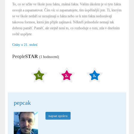
To, co se učíte ve škole jsou fakta, známá fakta. Vaším úkolem je si tyto fakta
osvojit a zapamatovat. Čím víc si zapamatujete, tím úspěšnější jste. Ti, kterým
se ve škole nedaří se nezajímají o fakta nebo se k nim fakta nedostávají
takovou formou, která jim přijde zajímavá. Někteří jednoduše nemají tak
dobrou paměť. Paměť, ale stejně není to, co rozhoduje o tom, zda v dnešním
světě uspějete
Citáty o 21. století
People
STAR
(1 hodnocení)
pepcak
napsat zprávu