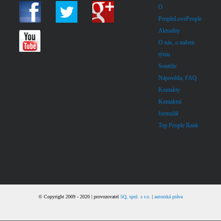
O
PeopleLovePeople
Aktuality
O nás, o našem
týmu
Soutěže
Nápověda, FAQ
Kontakty
Kontaktní
formulář
Top People Rank
© Copyright 2009 - 2020 | provozovatel
5Q, spol. s r.o.
|
autorská práva