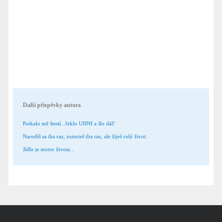
Další příspěvky autora
Potkalo mě štestí...řeklo UHNI a šlo dál!
Narodíš sa iba raz, zomrieš iba raz, ale žiješ celý život.
Jídlo je motor života...