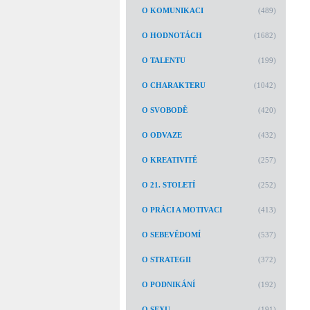
O KOMUNIKACI
(489)
O HODNOTÁCH
(1682)
O TALENTU
(199)
O CHARAKTERU
(1042)
O SVOBODĚ
(420)
O ODVAZE
(432)
O KREATIVITĚ
(257)
O 21. STOLETÍ
(252)
O PRÁCI A MOTIVACI
(413)
O SEBEVĚDOMÍ
(537)
O STRATEGII
(372)
O PODNIKÁNÍ
(192)
O SEXU
(191)