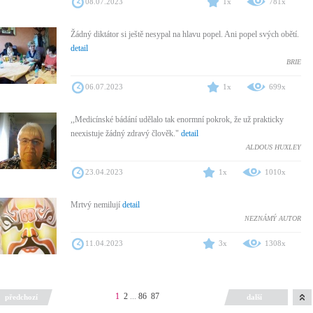
08.07.2023
1x
781x
Žádný diktátor si ještě nesypal na hlavu popel. Ani popel svých obětí.
detail
BRIE
06.07.2023
1x
699x
,,Medicínské bádání udělalo tak enormní pokrok, že už prakticky
neexistuje žádný zdravý člověk."
detail
ALDOUS HUXLEY
23.04.2023
1x
1010x
Mrtvý nemilují
detail
NEZNÁMÝ AUTOR
11.04.2023
3x
1308x
1
2
...
86
87
předchozí
další