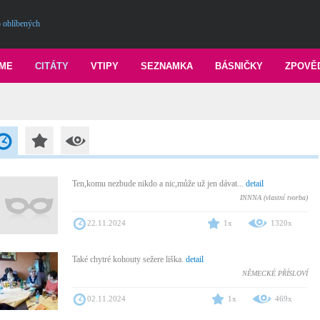
 oblíbených
ME
CITÁTY
VTIPY
SEZNAMKA
BÁSNIČKY
ZPOVĚ
Ten,komu nezbude nikdo a nic,může už jen dávat...
detail
INNNA (vlastní tvorba)
22.11.2024
1x
1320x
Také chytré kohouty sežere liška.
detail
NĚMECKÉ PŘÍSLOVÍ
02.11.2024
1x
469x