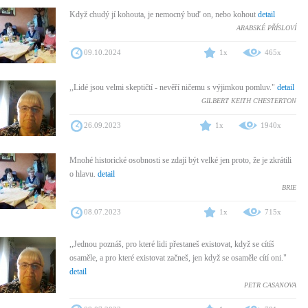
Když chudý jí kohouta, je nemocný buď on, nebo kohout
detail
ARABSKÉ PŘÍSLOVÍ
09.10.2024
1x
465x
,,Lidé jsou velmi skeptičtí - nevěří ničemu s výjimkou pomluv."
detail
GILBERT KEITH CHESTERTON
26.09.2023
1x
1940x
Mnohé historické osobnosti se zdají být velké jen proto, že je zkrátili
o hlavu.
detail
BRIE
08.07.2023
1x
715x
,,Jednou poznáš, pro které lidi přestaneš existovat, když se cítíš
osaměle, a pro které existovat začneš, jen když se osaměle cítí oni."
detail
PETR CASANOVA