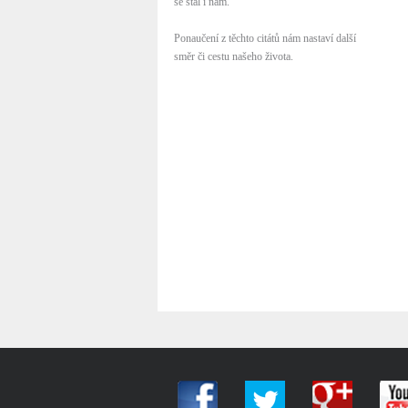
se stal i nám.
Ponaučení z těchto citátů nám nastaví další
směr či cestu našeho života.