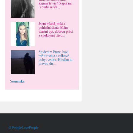
Zajímá tě víc? Napiš mi
:) budu se těš...
Jsem mladá, milá a
pohledná žena. Mám
vlastní byt, dobrou práci
a spokojený živo...
Student v Praze, baví
mě turistika a celkově
pobyt venku. Hledám tu
pravou du...
Seznamka
O PeopleLovePeople