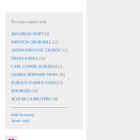
Životopisy autorů citátů
JONATHAN SWIFT
[8]
WINSTON CHURCHILL
[22]
ANTON PAVLOVIČ ČECHOV
[13]
FRANZ KAFKA
[16]
CARL LUDWIG SCHLEICH
[1]
GEORGE BERNARD SHAW
[39]
PUBLIUS OVIDIUS NASO
[12]
SOFOKLÉS
[29]
JEAN DE LA BRUYÉRE
[30]
Další životopisy
Autoři citátů