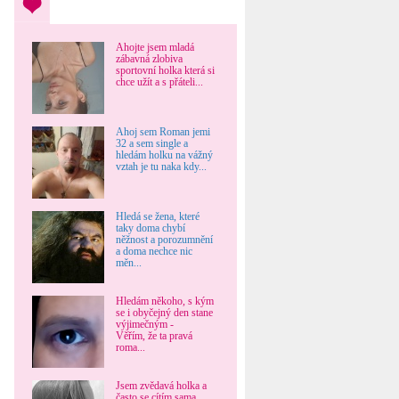
Ahojte jsem mladá
zábavná zlobiva
sportovní holka která si
chce užít a s přáteli...
Ahoj sem Roman jemi
32 a sem single a
hledám holku na vážný
vztah je tu naka kdy...
Hledá se žena, které
taky doma chybí
něžnost a porozumnění
a doma nechce nic
měn...
Hledám někoho, s kým
se i obyčejný den stane
výjimečným -
Věřím, že ta pravá
roma...
Jsem zvědavá holka a
často se cítím sama.