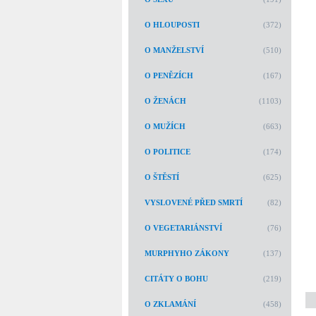
O HLOUPOSTI
(372)
O MANŽELSTVÍ
(510)
O PENĚZÍCH
(167)
O ŽENÁCH
(1103)
O MUŽÍCH
(663)
O POLITICE
(174)
O ŠTĚSTÍ
(625)
VYSLOVENÉ PŘED SMRTÍ
(82)
O VEGETARIÁNSTVÍ
(76)
MURPHYHO ZÁKONY
(137)
CITÁTY O BOHU
(219)
O ZKLAMÁNÍ
(458)