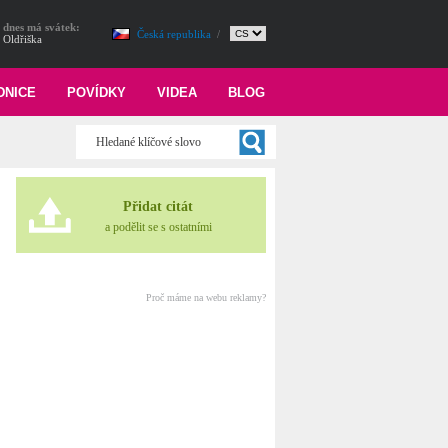
dnes má svátek:
Česká republika
/
Oldřiška
DNICE
POVÍDKY
VIDEA
BLOG
Přidat citát
a podělit se s ostatními
Proč máme na webu reklamy?