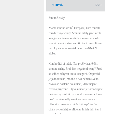
VTIPNÉ
(765)
Smutné citáty
Máme mnoho druhů kategorií, kam můžete
zařadit svoje citáty. Smutné citáty jsou vedle
kategorie citátů o smrti dalším místem kde
známí i méně známí autoři citátů umístili své
výroky na téma smutek, smrt, neštěstí či
zloba.
Mnoho lidí si může říci, proč vlastně číst
smutné citáty. Proč číst negativní texty? Proč
se vůbec zabývat touto kategorií. Odpověď
je jednoduchá, mnoho z nás během svého
života se dostane do situací, které nejsou
zrovna příjemné. I tyto situace je samozřejmě
důležité vyřešit. A nyní se dostáváme k tomu
proč by nám měly smutné citáty pomoci.
Hlavním důvodem může být např. to, že
citáty vypovídají o příběhu jiných lidí, který