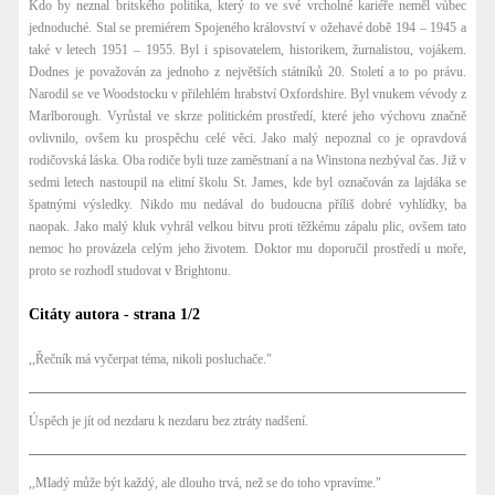
Kdo by neznal britského politika, který to ve své vrcholné kariéře neměl vůbec
jednoduché. Stal se premiérem Spojeného království v ožehavé době 194 – 1945 a
také v letech 1951 – 1955. Byl i spisovatelem, historikem, žurnalistou, vojákem.
Dodnes je považován za jednoho z největších státníků 20. Století a to po právu.
Narodil se ve Woodstocku v přilehlém hrabství Oxfordshire. Byl vnukem vévody z
Marlborough. Vyrůstal ve skrze politickém prostředí, které jeho výchovu značně
ovlivnilo, ovšem ku prospěchu celé věci. Jako malý nepoznal co je opravdová
rodičovská láska. Oba rodiče byli tuze zaměstnaní a na Winstona nezbýval čas. Již v
sedmi letech nastoupil na elitní školu St. James, kde byl označován za lajdáka se
špatnými výsledky. Nikdo mu nedával do budoucna příliš dobré vyhlídky, ba
naopak. Jako malý kluk vyhrál velkou bitvu proti těžkému zápalu plic, ovšem tato
nemoc ho provázela celým jeho životem. Doktor mu doporučil prostředí u moře,
proto se rozhodl studovat v Brightonu.
Citáty autora - strana 1/2
,,Řečník má vyčerpat téma, nikoli posluchače."
Úspěch je jít od nezdaru k nezdaru bez ztráty nadšení.
,,Mladý může být každý, ale dlouho trvá, než se do toho vpravíme."