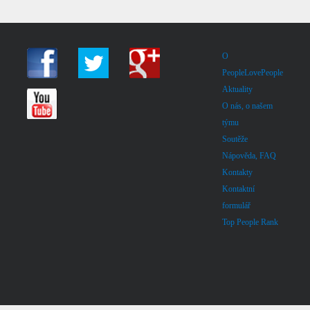
O
PeopleLovePeople
Aktuality
O nás, o našem
týmu
Soutěže
Nápověda, FAQ
Kontakty
Kontaktní
formulář
Top People Rank