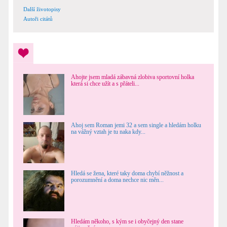
Další životopisy
Autoři citátů
Ahojte jsem mladá zábavná zlobiva sportovní holka
která si chce užít a s přáteli...
Ahoj sem Roman jemi 32 a sem single a hledám holku
na vážný vztah je tu naka kdy...
Hledá se žena, které taky doma chybí něžnost a
porozumnění a doma nechce nic měn...
Hledám někoho, s kým se i obyčejný den stane