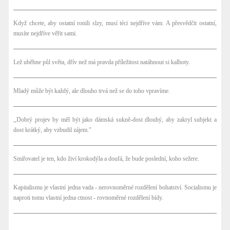
Když chcete, aby ostatní ronili slzy, musí téci nejdříve vám. A přesvědčit ostatní,
musíte nejdříve věřit sami.
Lež uběhne půl světa, dřív než má pravda příležitost natáhnout si kalhoty.
Mladý může být každý, ale dlouho trvá než se do toho vpravíme.
,,Dobrý projev by měl být jako dámská sukně-dost dlouhý, aby zakryl subjekt a
dost krátký, aby vzbudil zájem."
Smiřovatel je ten, kdo živí krokodýla a doufá, že bude poslední, koho sežere.
Kapitalismu je vlastní jedna vada - nerovnoměrné rozdělení bohatství. Socialismu je
naproti tomu vlastní jedna ctnost - rovnoměrné rozdělení bídy.