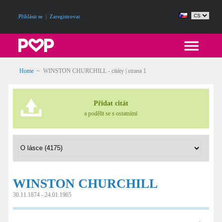
|
Přihlásit se
Zaregistrovat
Home
~
WINSTON CHURCHILL - citáty
| strana 1
Přidat citát
a podělit se s ostatními
WINSTON CHURCHILL
30.11.1874 - 24.01.1965