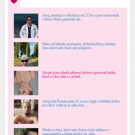
Ahoj, jmenuji se Michal je mi 27 let a jsem zdravotník
z Brna. Mam partnerku ale...
Mám rád dlouhe prochazky, dobrodružstvy, hledam
ženu která taky bude mě podporov...
Ahojte jsem mladá zábavná zlobiva sportovní holka
která si chce užít a s přáteli...
Ahoj sem Roman jemi 32 a sem single a hledám holku
na vážný vztah je tu naka kdy...
Hledá se žena, které taky doma chybí něžnost a
porozumnění a doma nechce nic měn...