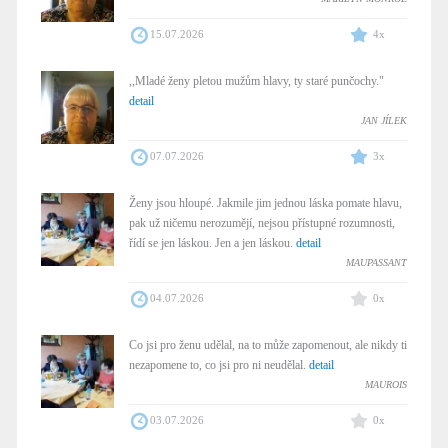
15.07.2026
4x
,,Mladé ženy pletou mužům hlavy, ty staré punčochy."
detail
JAN JÍLEK
07.07.2026
3x
Ženy jsou hloupé. Jakmile jim jednou láska pomate hlavu,
pak už ničemu nerozumějí, nejsou přístupné rozumnosti,
řídí se jen láskou. Jen a jen láskou.
detail
MAUPASSANT
04.07.2026
0x
Co jsi pro ženu udělal, na to může zapomenout, ale nikdy ti
nezapomene to, co jsi pro ni neudělal.
detail
MAUROIS
03.07.2026
0x