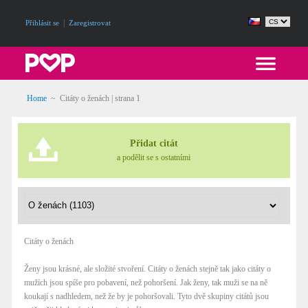
|
Přihlásit se
Zaregistrovat
Home
~
Citáty o ženách
| strana 1
Přidat citát
a podělit se s ostatními
Citáty o ženách
Ženy jsou krásné, ale složité stvoření. Citáty o ženách stejně tak jako citáty o
mužích jsou spíše pro pobavení, než pohoršení. Jak ženy, tak muži se na ně
koukají s nadhledem, než že by je pohoršovali. Tyto dvě skupiny citátů jsou