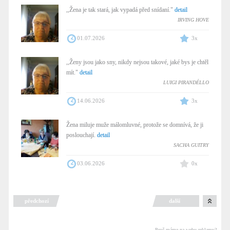
,,Žena je tak stará, jak vypadá před snídaní."
detail
IRVING HOVE
01.07.2026
3x
,,Ženy jsou jako sny, nikdy nejsou takové, jaké bys je chtěl
mít."
detail
LUIGI PIRANDÉLLO
14.06.2026
3x
Žena miluje muže málomluvné, protože se domnívá, že ji
poslouchají.
detail
SACHA GUITRY
03.06.2026
0x
předchozí
další
Proč máme na webu reklamy?