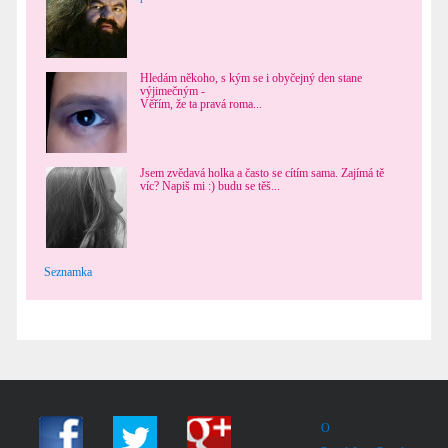
Hledám někoho, s kým se i obyčejný den stane
výjimečným -
Věřím, že ta pravá roma...
Jsem zvědavá holka a často se cítím sama. Zajímá tě
víc? Napiš mi :) budu se těš...
Seznamka
O