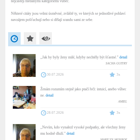
nejčastěji hledanými kategoriemi vůbec.
Některé citáty jsou velmi úsměvné, zvláště ty, ve kterých se jednotlivé pohlaví
navzájem pošťuchují nebo si dělají srandu sami ze sebe.
,,Jak by byly ženy milé, kdyby nechtěly být šťastné."
detail
SACHA GUITRY
30.07.2026
3x
Ženám rozumím stejně jako ptačí řeči: intuicí, anebo vůbec
ne.
detail
AMIEL
28.07.2026
3x
,,Nevím, kdo vynalezl vysoké podpatky, ale všechny ženy
mu hodně dluží."
detail
MARILYN MONROE