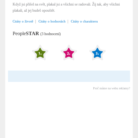
Když jsi přišel na svět, plakal jsi a všichni se radovali. Žij tak, aby všichni
plakali, až jej budeš opouštět.
|
|
Citáty o životě
Citáty o hodnotách
Citáty o charakteru
People
STAR
(3 hodnocení)
Proč máme na webu reklamy?