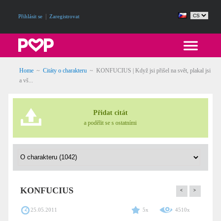
|
Přihlásit se
Zaregistrovat
Home
~
Citáty o charakteru
~
KONFUCIUS | Když jsi přišel na svět, plakal jsi
a vš...
Přidat citát
a podělit se s ostatními
KONFUCIUS
<
>
25.05.2011
5x
4510x