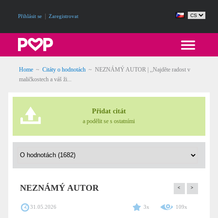
|
Přihlásit se
Zaregistrovat
Home
~
Citáty o hodnotách
~
NEZNÁMÝ AUTOR | ,,Najděte radost v
maličkostech a váš ži...
Přidat citát
a podělit se s ostatními
NEZNÁMÝ AUTOR
<
>
31.05.2026
3x
109x