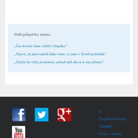
Další příspěvky autora
,,Čas dovede často vyléčit i hlupáka."
,,Teprve, až jsme nalezli lásku víme, co jsme v životě postrádali."
,,Chyby lze vždy prominout, pokud máš sílu se k nim přiznat."
O
PeopleLovePeople
Aktuality
O nás, o našem