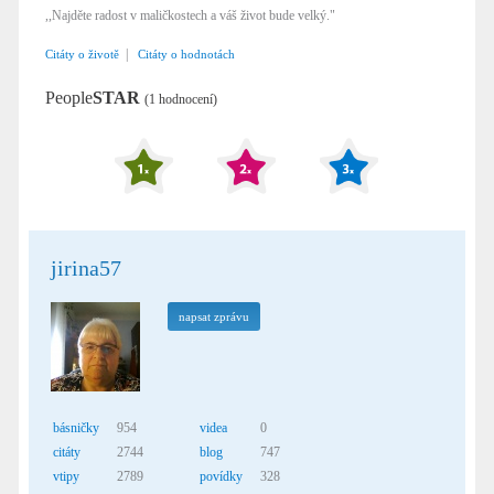
,,Najděte radost v maličkostech a váš život bude velký."
|
Citáty o životě
Citáty o hodnotách
People
STAR
(1 hodnocení)
jirina57
napsat zprávu
básničky
954
videa
0
citáty
2744
blog
747
vtipy
2789
povídky
328