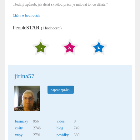
,,Jediný způsob, jak dělat skvělou práci, je milovat to, co děláte."
Citáty o hodnotách
People
STAR
(1 hodnocení)
jirina57
napsat zprávu
básničky
956
videa
0
citáty
2746
blog
749
vtipy
2791
povídky
330