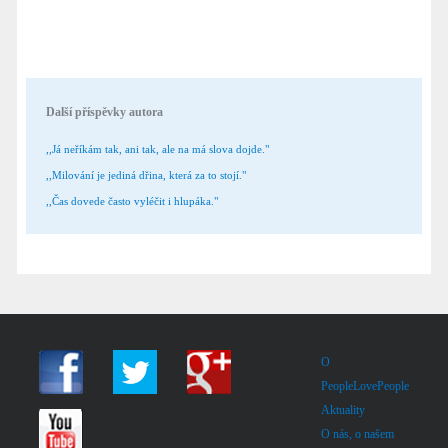
Další příspěvky autora
,,Já neříkám tak, ani tak, ale na má slova dojde."
,,Milování je jediná dřina, která za to stojí."
,,Čas dovede často vyléčit i hlupáka."
O
PeopleLovePeople
Aktuality
O nás, o našem