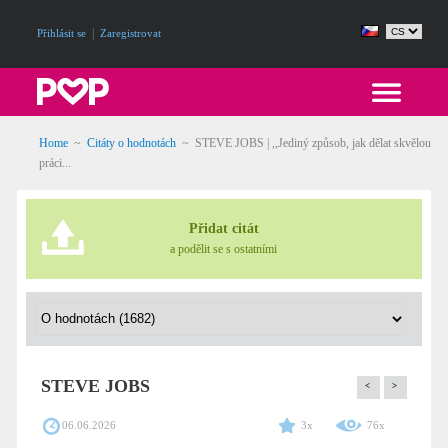
|
Přihlásit se
Zaregistrovat
Home
~
Citáty o hodnotách
~
STEVE JOBS | ,,Jediný způsob, jak dělat skvělou
práci...
Přidat citát
a podělit se s ostatními
STEVE JOBS
<
>
06.06.2026
3x
76x