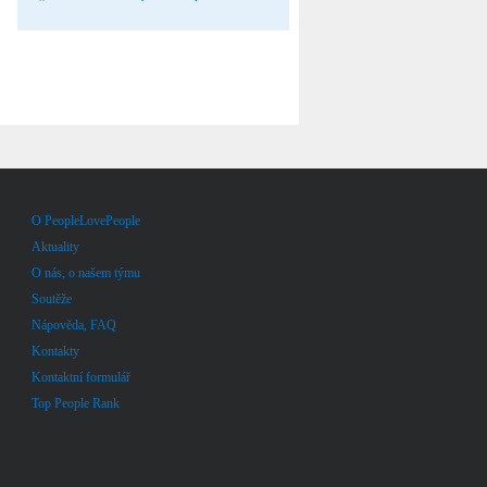
O PeopleLovePeople
Aktuality
O nás, o našem týmu
Soutěže
Nápověda, FAQ
Kontakty
Kontaktní formulář
Top People Rank