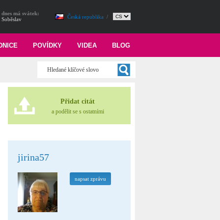
dnes má svátek:
Česká republika
/
Soběslav
DNICE
POVÍDKY
VIDEA
BLOG
Přidat citát
a podělit se s ostatními
jirina57
napsat zprávu