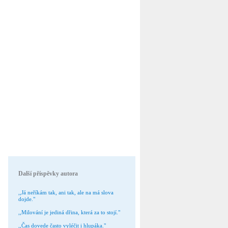
Další příspěvky autora
,,Já neříkám tak, ani tak, ale na má slova
dojde."
,,Milování je jediná dřina, která za to stojí."
,,Čas dovede často vyléčit i hlupáka."