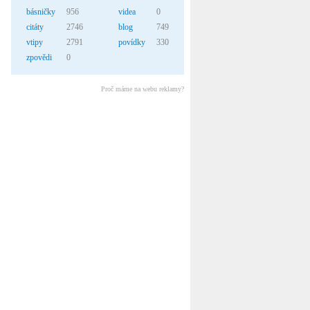
básničky
956
videa
0
citáty
2746
blog
749
vtipy
2791
povídky
330
zpovědi
0
Proč máme na webu reklamy?