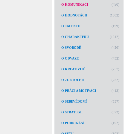
(490)
O KOMUNIKACI
O HODNOTÁCH
(1682)
O TALENTU
(199)
O CHARAKTERU
(1042)
O SVOBODĚ
(420)
O ODVAZE
(432)
O KREATIVITĚ
(257)
O 21. STOLETÍ
(252)
O PRÁCI A MOTIVACI
(413)
O SEBEVĚDOMÍ
(537)
O STRATEGII
(372)
O PODNIKÁNÍ
(192)
O SEXU
(192)