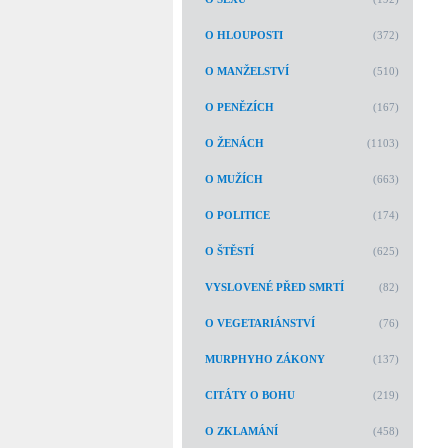
O HLOUPOSTI
(372)
O MANŽELSTVÍ
(510)
O PENĚZÍCH
(167)
O ŽENÁCH
(1103)
O MUŽÍCH
(663)
O POLITICE
(174)
O ŠTĚSTÍ
(625)
VYSLOVENÉ PŘED SMRTÍ
(82)
O VEGETARIÁNSTVÍ
(76)
MURPHYHO ZÁKONY
(137)
CITÁTY O BOHU
(219)
O ZKLAMÁNÍ
(458)