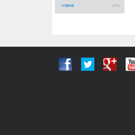
VTIPNÉ
(765)