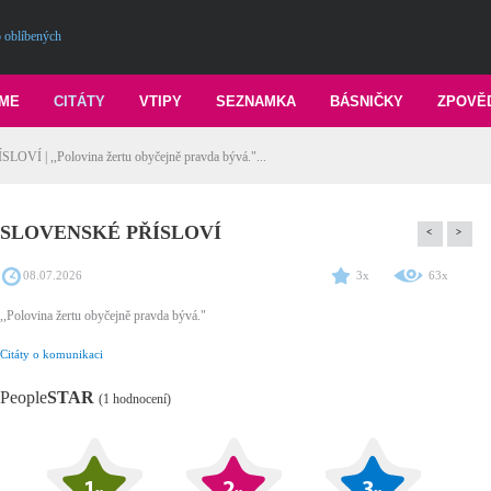
 oblíbených
ME
CITÁTY
VTIPY
SEZNAMKA
BÁSNIČKY
ZPOVĚ
Í | ,,Polovina žertu obyčejně pravda bývá."...
SLOVENSKÉ PŘÍSLOVÍ
<
>
08.07.2026
3x
63x
,,Polovina žertu obyčejně pravda bývá."
Citáty o komunikaci
People
STAR
(1 hodnocení)