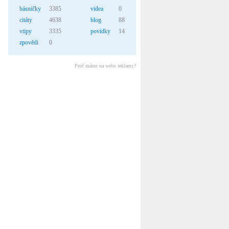
básničky
3385
videa
0
citáty
4638
blog
88
vtipy
3335
povídky
14
zpovědi
0
Proč máme na webu reklamy?