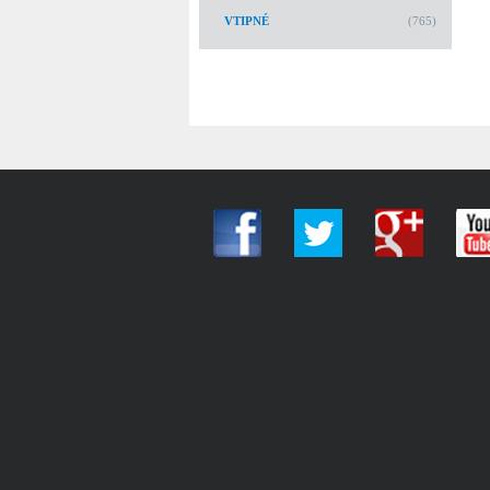
VTIPNÉ
(765)