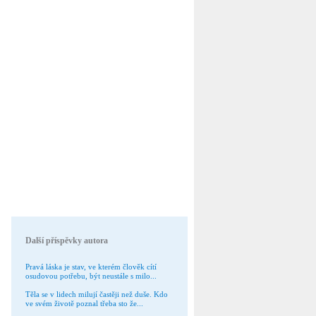
Další příspěvky autora
Pravá láska je stav, ve kterém člověk cítí
osudovou potřebu, být neustále s milo...
Těla se v lidech milují častěji než duše. Kdo
ve svém životě poznal třeba sto že...