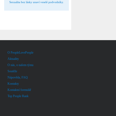
Sexualita bez lásky unaví veselé podvodníky.
O PeopleLovePeople
Aktuality
O nás, o našem týmu
Soutěže
Nápověda, FAQ
Kontakty
Kontaktní formulář
Top People Rank