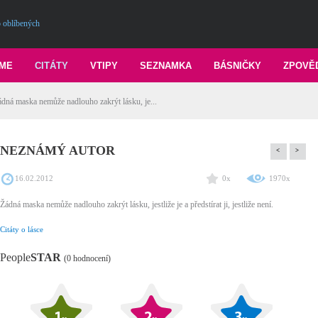
 oblíbených
ME
CITÁTY
VTIPY
SEZNAMKA
BÁSNIČKY
ZPOVĚ
maska nemůže nadlouho zakrýt lásku, je...
NEZNÁMÝ AUTOR
<
>
16.02.2012
0x
1970x
Žádná maska nemůže nadlouho zakrýt lásku, jestliže je a předstírat ji, jestliže není.
Citáty o lásce
People
STAR
(0 hodnocení)