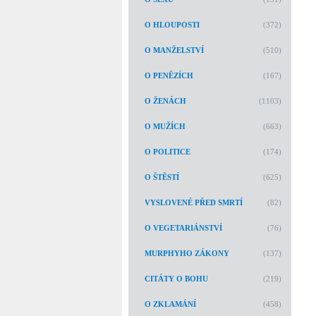
O HLOUPOSTI
(372)
O MANŽELSTVÍ
(510)
O PENĚZÍCH
(167)
O ŽENÁCH
(1103)
O MUŽÍCH
(663)
O POLITICE
(174)
O ŠTĚSTÍ
(625)
VYSLOVENÉ PŘED SMRTÍ
(82)
O VEGETARIÁNSTVÍ
(76)
MURPHYHO ZÁKONY
(137)
CITÁTY O BOHU
(219)
O ZKLAMÁNÍ
(458)