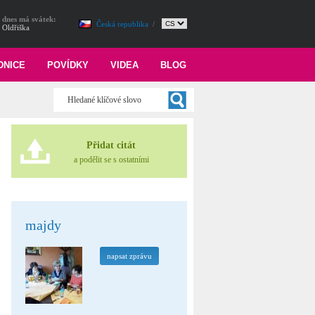
dnes má svátek:
Česká republika
/
Oldřiška
DNICE
POVÍDKY
VIDEA
BLOG
Přidat citát
a podělit se s ostatními
majdy
napsat zprávu