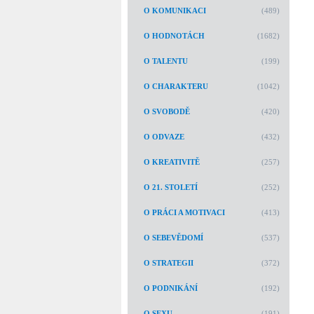
O KOMUNIKACI
(489)
O HODNOTÁCH
(1682)
O TALENTU
(199)
O CHARAKTERU
(1042)
O SVOBODĚ
(420)
O ODVAZE
(432)
O KREATIVITĚ
(257)
O 21. STOLETÍ
(252)
O PRÁCI A MOTIVACI
(413)
O SEBEVĚDOMÍ
(537)
O STRATEGII
(372)
O PODNIKÁNÍ
(192)
O SEXU
(191)