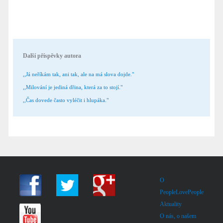
Další příspěvky autora
,,Já neříkám tak, ani tak, ale na má slova dojde."
,,Milování je jediná dřina, která za to stojí."
,,Čas dovede často vyléčit i hlupáka."
O
PeopleLovePeople
Aktuality
O nás, o našem