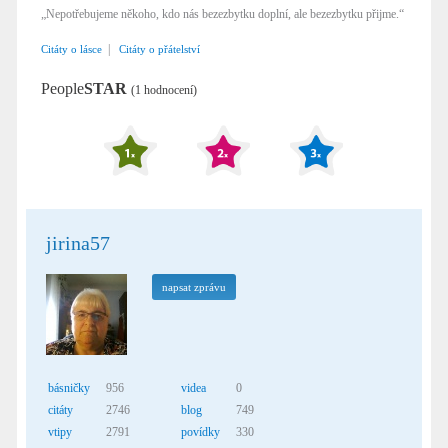
„Nepotřebujeme někoho, kdo nás bezezbytku doplní, ale bezezbytku přijme.“
|
Citáty o lásce
Citáty o přátelství
People
STAR
(1 hodnocení)
jirina57
napsat zprávu
básničky
956
videa
0
citáty
2746
blog
749
vtipy
2791
povídky
330