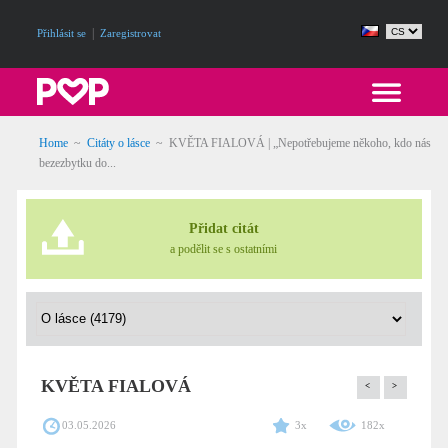
|
Přihlásit se
Zaregistrovat
Home
~
Citáty o lásce
~
KVĚTA FIALOVÁ | „Nepotřebujeme někoho, kdo nás
bezezbytku do...
Přidat citát
a podělit se s ostatními
KVĚTA FIALOVÁ
<
>
03.05.2026
3x
182x