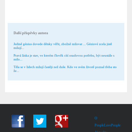
Další příspěvky autora
Jedině génius dovede dětsky věřit, zbožně milovat ... Géniové zcela jistě
milují...
Pravá láska je stav, ve kterém člověk cítí osudovou potřebu, být neustále s
milo...
Těla se v lidech milují častěji než duše. Kdo ve svém životě poznal třeba sto
že...
O
PeopleLovePeople