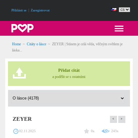
|
Přihlásit se
Zaregistrovat
Home
~
Citáty o lásce
~
ZEYER | Stínem je celá věda, věčným světlem je
láska...
Přidat citát
a podělit se s ostatními
ZEYER
<
>
02.11.2025
0x
243x