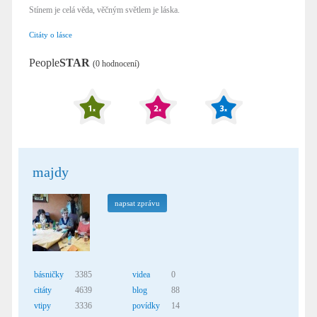
Stínem je celá věda, věčným světlem je láska.
Citáty o lásce
People
STAR
(0 hodnocení)
majdy
napsat zprávu
básničky
3385
videa
0
citáty
4639
blog
88
vtipy
3336
povídky
14