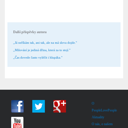
Další příspěvky autora
,,Já neříkám tak, ani tak, ale na má slova dojde."
,,Milování je jediná dřina, která za to stojí."
,,Čas dovede často vyléčit i hlupáka."
O
PeopleLovePeople
Aktuality
O nás, o našem