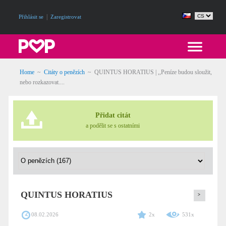
|
Přihlásit se
Zaregistrovat
Home
~
Citáty o penězích
~
QUINTUS HORATIUS | ,,Peníze budou sloužit,
nebo rozkazovat....
Přidat citát
a podělit se s ostatními
QUINTUS HORATIUS
>
08.02.2026
2x
531x