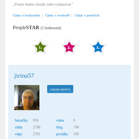
,,Peníze budou sloužit, nebo rozkazovat."
|
|
Citáty o hodnotách
Citáty o svobodě
Citáty o penězích
People
STAR
(1 hodnocení)
jirina57
napsat zprávu
básničky
956
videa
0
citáty
2746
blog
749
vtipy
2791
povídky
330