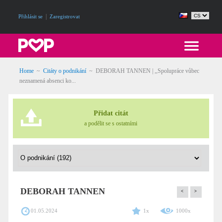
|
Přihlásit se
Zaregistrovat
Home
~
Citáty o podnikání
~
DEBORAH TANNEN | ,,Spolupráce vůbec
neznamená absenci ko...
Přidat citát
a podělit se s ostatními
DEBORAH TANNEN
<
>
01.05.2024
1x
1000x