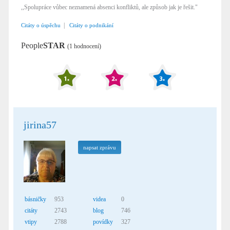
,,Spolupráce vůbec neznamená absenci konfliktů, ale způsob jak je řešit."
|
Citáty o úspěchu
Citáty o podnikání
People
STAR
(1 hodnocení)
jirina57
napsat zprávu
básničky
953
videa
0
citáty
2743
blog
746
vtipy
2788
povídky
327