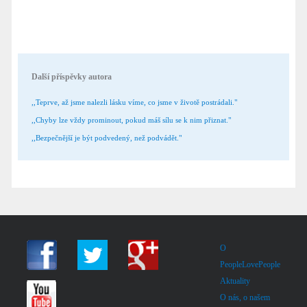
Další příspěvky autora
,,Teprve, až jsme nalezli lásku víme, co jsme v životě postrádali."
,,Chyby lze vždy prominout, pokud máš sílu se k nim přiznat."
,,Bezpečnější je být podvedený, než podvádět."
O
PeopleLovePeople
Aktuality
O nás, o našem