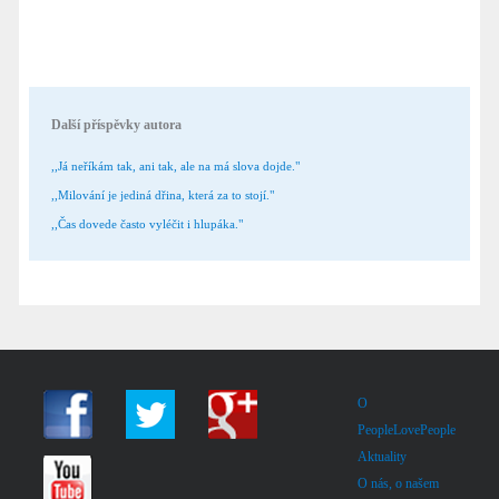
Další příspěvky autora
,,Já neříkám tak, ani tak, ale na má slova dojde."
,,Milování je jediná dřina, která za to stojí."
,,Čas dovede často vyléčit i hlupáka."
O
PeopleLovePeople
Aktuality
O nás, o našem