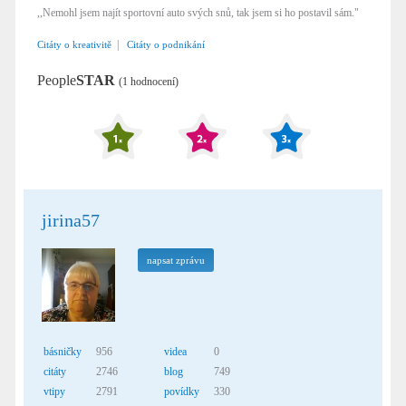
,,Nemohl jsem najít sportovní auto svých snů, tak jsem si ho postavil sám."
|
Citáty o kreativitě
Citáty o podnikání
People
STAR
(1 hodnocení)
jirina57
napsat zprávu
básničky
956
videa
0
citáty
2746
blog
749
vtipy
2791
povídky
330