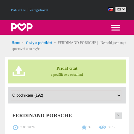
|
Přihlásit se
Zaregistrovat
Home
~
Citáty o podnikání
~
FERDINAND PORSCHE | ,,Nemohl jsem najít
sportovní auto svýc...
Přidat citát
a podělit se s ostatními
FERDINAND PORSCHE
>
07.05.2026
3x
383x