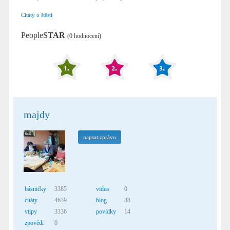
Citáty o štěstí
People
STAR
(0 hodnocení)
majdy
napsat zprávu
básničky
3385
videa
0
citáty
4639
blog
88
vtipy
3336
povídky
14
zpovědi
0