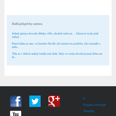
Další příspěvky autora
Jedině génius dovede dětsky věřit, zbožně milovat ... Géniové zcela jistě
milují...
Pravá láska je stav, ve kterém člověk cítí osudovou potřebu, být neustále s
milo...
Těla se v lidech milují častěji než duše. Kdo ve svém životě poznal třeba sto
že...
O
PeopleLovePeople
Aktuality