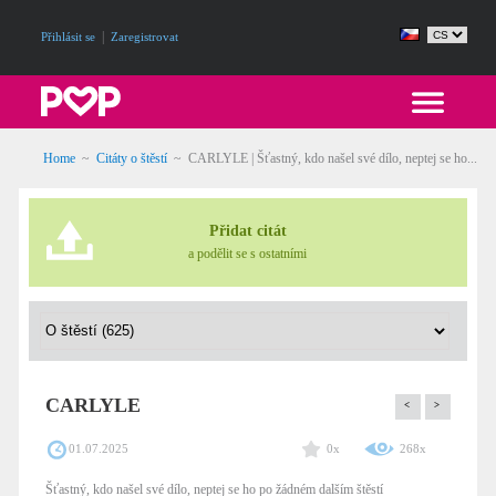
|
Přihlásit se
Zaregistrovat
Home
~
Citáty o štěstí
~
CARLYLE | Šťastný, kdo našel své dílo, neptej se ho...
Přidat citát
a podělit se s ostatními
CARLYLE
<
>
01.07.2025
0x
268x
Šťastný, kdo našel své dílo, neptej se ho po žádném dalším štěstí