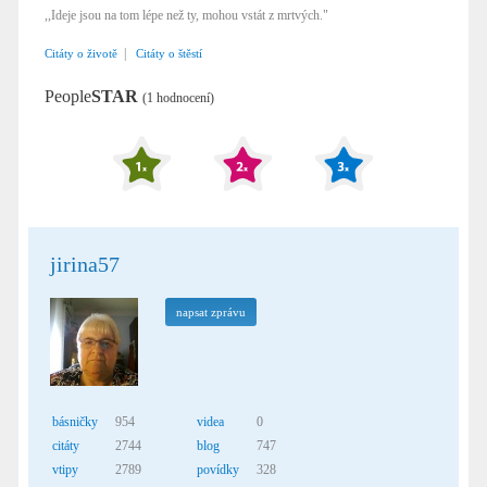
,,Ideje jsou na tom lépe než ty, mohou vstát z mrtvých."
|
Citáty o životě
Citáty o štěstí
People
STAR
(1 hodnocení)
jirina57
napsat zprávu
básničky
954
videa
0
citáty
2744
blog
747
vtipy
2789
povídky
328