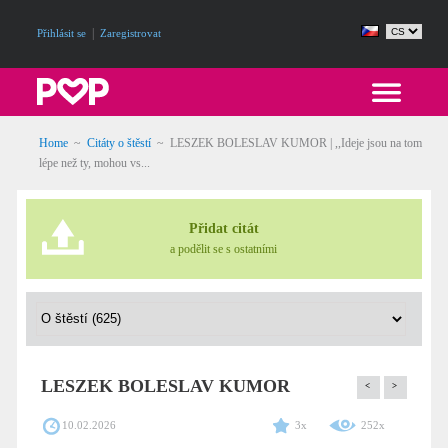
|
Přihlásit se
Zaregistrovat
Home
~
Citáty o štěstí
~
LESZEK BOLESLAV KUMOR | ,,Ideje jsou na tom
lépe než ty, mohou vs...
Přidat citát
a podělit se s ostatními
LESZEK BOLESLAV KUMOR
<
>
10.02.2026
3x
252x