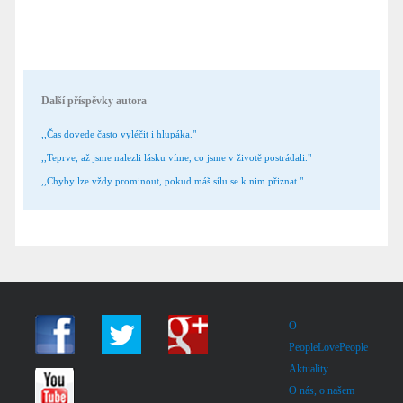
Další příspěvky autora
,,Čas dovede často vyléčit i hlupáka."
,,Teprve, až jsme nalezli lásku víme, co jsme v životě postrádali."
,,Chyby lze vždy prominout, pokud máš sílu se k nim přiznat."
O
PeopleLovePeople
Aktuality
O nás, o našem