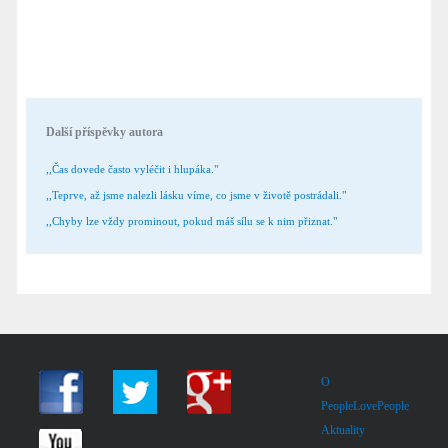
Další příspěvky autora
,,Čas dovede často vyléčit i hlupáka."
,,Teprve, až jsme nalezli lásku víme, co jsme v životě postrádali."
,,Chyby lze vždy prominout, pokud máš sílu se k nim přiznat."
O
PeopleLovePeople
Aktuality