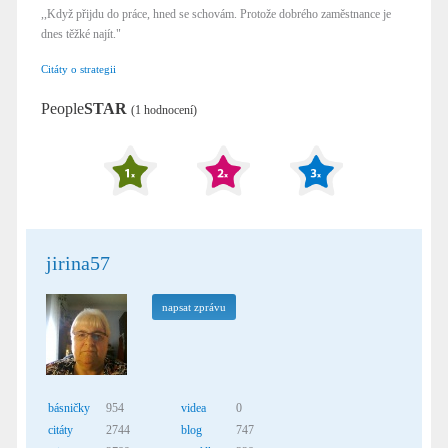
,,Když přijdu do práce, hned se schovám. Protože dobrého zaměstnance je
dnes těžké najít."
Citáty o strategii
People
STAR
(1 hodnocení)
jirina57
napsat zprávu
básničky
954
videa
0
citáty
2744
blog
747