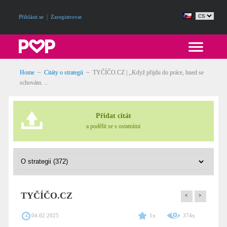
|
Přihlásit se
Zaregistrovat
Home
~
Citáty o strategii
~
TYČÍČO.CZ | ,,Když přijdu do práce, hned se
schovám. ...
Přidat citát
a podělit se s ostatními
TYČÍČO.CZ
<
>
04.02.2025
1x
374x