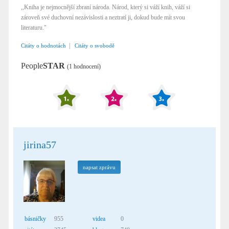
,,Kniha je nejmocnější zbraní národa. Národ, který si váží knih, váží si
zároveň své duchovní nezávislosti a neztratí ji, dokud bude mít svou
literaturu."
|
Citáty o hodnotách
Citáty o svobodě
People
STAR
(1 hodnocení)
jirina57
napsat zprávu
básničky
955
videa
0