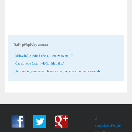
Další příspěvky autora
,,Milování je jediná dřina, která za to stojí."
,,Čas dovede často vyléčit i hlupáka."
,,Teprve, až jsme nalezli lásku víme, co jsme v životě postrádali."
O
PeopleLovePeople