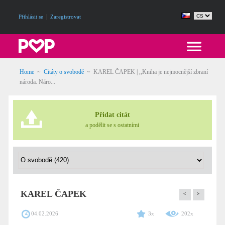
|
Přihlásit se
Zaregistrovat
Home
~
Citáty o svobodě
~
KAREL ČAPEK | ,,Kniha je nejmocnější zbraní
národa. Náro...
Přidat citát
a podělit se s ostatními
KAREL ČAPEK
<
>
04.02.2026
3x
202x