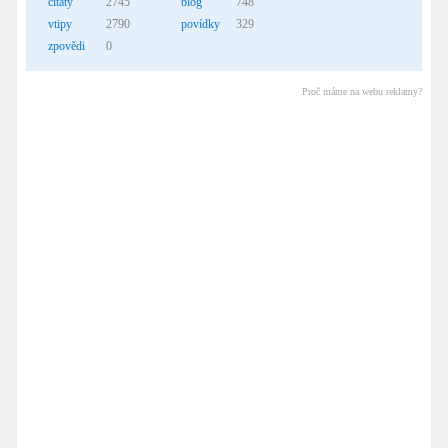
citáty
2745
blog
748
vtipy
2790
povídky
329
zpovědi
0
Proč máme na webu reklamy?