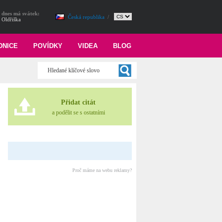
dnes má svátek:
Česká republika
/
Oldřiška
DNICE
POVÍDKY
VIDEA
BLOG
Přidat citát
a podělit se s ostatními
Proč máme na webu reklamy?