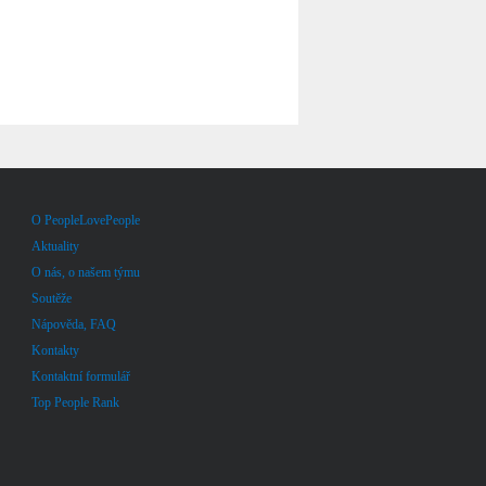
O PeopleLovePeople
Aktuality
O nás, o našem týmu
Soutěže
Nápověda, FAQ
Kontakty
Kontaktní formulář
Top People Rank