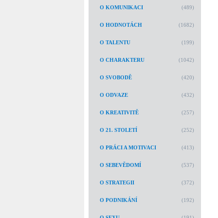
O KOMUNIKACI
(489)
O HODNOTÁCH
(1682)
O TALENTU
(199)
O CHARAKTERU
(1042)
O SVOBODĚ
(420)
O ODVAZE
(432)
O KREATIVITĚ
(257)
O 21. STOLETÍ
(252)
O PRÁCI A MOTIVACI
(413)
O SEBEVĚDOMÍ
(537)
O STRATEGII
(372)
O PODNIKÁNÍ
(192)
O SEXU
(191)