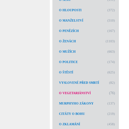
O HLOUPOSTI
(372)
O MANŽELSTVÍ
(510)
O PENĚZÍCH
(167)
O ŽENÁCH
(1103)
O MUŽÍCH
(663)
O POLITICE
(174)
O ŠTĚSTÍ
(625)
VYSLOVENÉ PŘED SMRTÍ
(82)
(76)
O VEGETARIÁNSTVÍ
MURPHYHO ZÁKONY
(137)
CITÁTY O BOHU
(219)
O ZKLAMÁNÍ
(458)