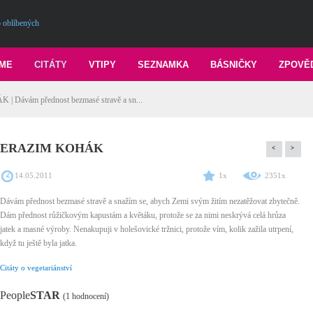
 oblíbených
ME
CITÁTY
VTIPY
SEZNAMKA
BÁSNIČKY
ZPOVĚ
 Dávám přednost bezmasé stravě a sn...
ERAZIM KOHÁK
<
>
14.05.2011
1x
2351x
Dávám přednost bezmasé stravě a snažím se, abych Zemi svým žitím nezatěžovat zbytečně.
Dám přednost růžičkovým kapustám a květáku, protože se za nimi neskrývá celá hrůza
jatek a masné výroby. Nenakupuji v holešovické tržnici, protože vím, kolik zažila utrpení,
když tu ještě byla jatka.
Citáty o vegetariánství
People
STAR
(1 hodnocení)