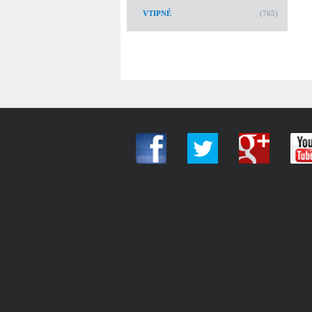
VTIPNÉ
(765)