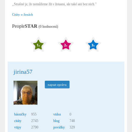
,,Strašné je, že nemůžeme žít s ženami, ale také ani bez nich."
Citáty o ženách
People
STAR
(0 hodnocení)
jirina57
napsat zprávu
básničky
955
videa
0
citáty
2745
blog
748
vtipy
2790
povídky
329