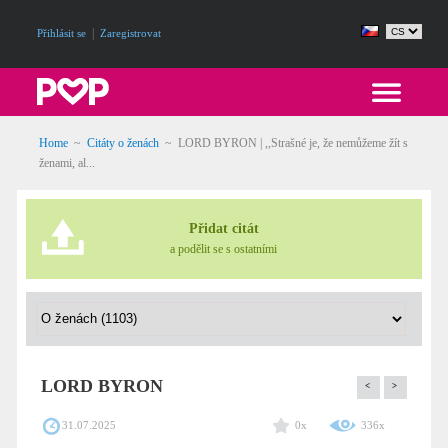
|
Přihlásit se
Zaregistrovat
Home
~
Citáty o ženách
~
LORD BYRON | ,,Strašné je, že nemůžeme žít s
ženami, al...
Přidat citát
a podělit se s ostatními
LORD BYRON
<
>
31.07.2025
0x
336x