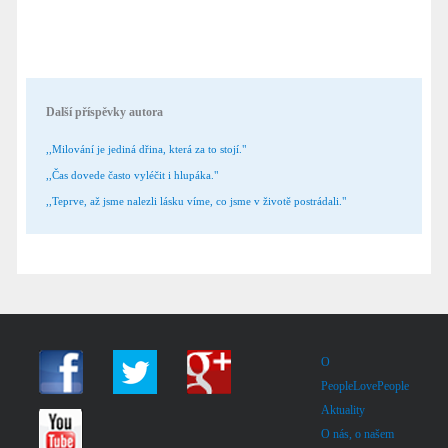
Další příspěvky autora
,,Milování je jediná dřina, která za to stojí."
,,Čas dovede často vyléčit i hlupáka."
,,Teprve, až jsme nalezli lásku víme, co jsme v životě postrádali."
O
PeopleLovePeople
Aktuality
O nás, o našem