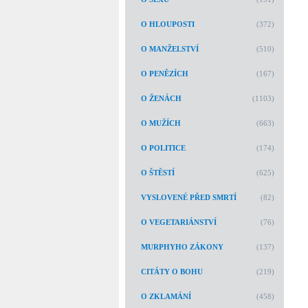
O HLOUPOSTI
(372)
O MANŽELSTVÍ
(510)
O PENĚZÍCH
(167)
O ŽENÁCH
(1103)
O MUŽÍCH
(663)
O POLITICE
(174)
O ŠTĚSTÍ
(625)
VYSLOVENÉ PŘED SMRTÍ
(82)
O VEGETARIÁNSTVÍ
(76)
MURPHYHO ZÁKONY
(137)
CITÁTY O BOHU
(219)
O ZKLAMÁNÍ
(458)