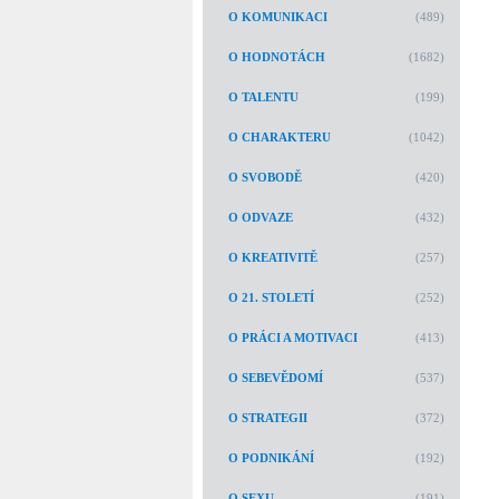
O KOMUNIKACI
(489)
O HODNOTÁCH
(1682)
O TALENTU
(199)
O CHARAKTERU
(1042)
O SVOBODĚ
(420)
O ODVAZE
(432)
O KREATIVITĚ
(257)
O 21. STOLETÍ
(252)
O PRÁCI A MOTIVACI
(413)
O SEBEVĚDOMÍ
(537)
O STRATEGII
(372)
O PODNIKÁNÍ
(192)
O SEXU
(191)