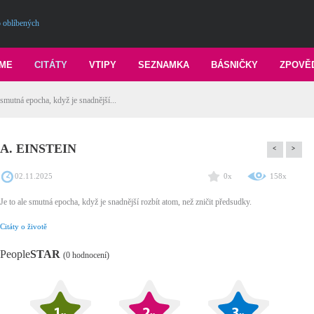
 oblíbených
ME
CITÁTY
VTIPY
SEZNAMKA
BÁSNIČKY
ZPOVĚ
smutná epocha, když je snadnější...
A. EINSTEIN
<
>
02.11.2025
0x
158x
Je to ale smutná epocha, když je snadnější rozbít atom, než zničit předsudky.
Citáty o životě
People
STAR
(0 hodnocení)