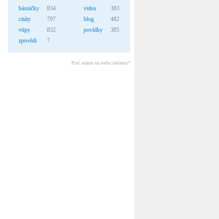
básničky
834
videa
383
citáty
797
blog
482
vtipy
832
povídky
385
zpovědi
7
Proč máme na webu reklamy?