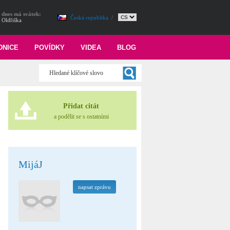
dnes má svátek:
Česká republika
/
Oldřiška
DNICE
POVÍDKY
VIDEA
BLOG
Přidat citát
a podělit se s ostatními
MijáJ
napsat zprávu