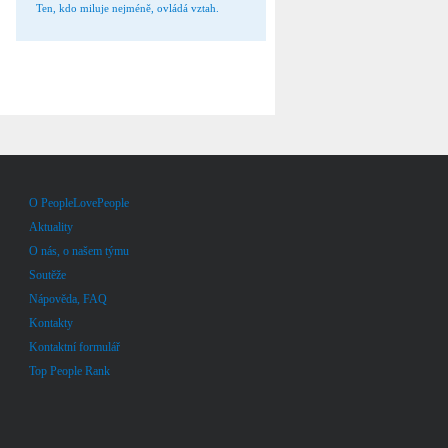
Ten, kdo miluje nejméně, ovládá vztah.
O PeopleLovePeople
Aktuality
O nás, o našem týmu
Soutěže
Nápověda, FAQ
Kontakty
Kontaktní formulář
Top People Rank