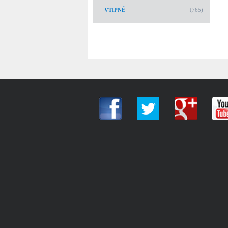
VTIPNÉ
(765)