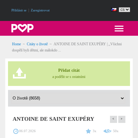
|
Přihlásit se
Zaregistrovat
Home
~
Citáty o životě
~
ANTOINE DE SAINT EXUPÉRY | ,,Všichni
dospělí byli dětmi, ale málokdo ...
Přidat citát
a podělit se s ostatními
ANTOINE DE SAINT EXUPÉRY
<
>
06.07.2026
3x
50x