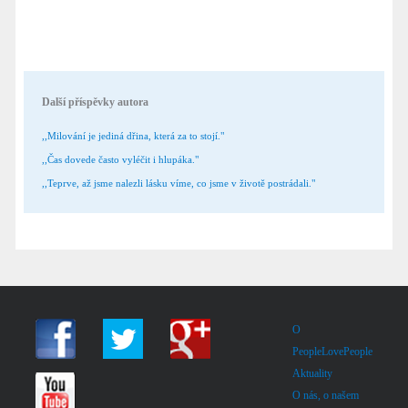
Další příspěvky autora
,,Milování je jediná dřina, která za to stojí."
,,Čas dovede často vyléčit i hlupáka."
,,Teprve, až jsme nalezli lásku víme, co jsme v životě postrádali."
O
PeopleLovePeople
Aktuality
O nás, o našem