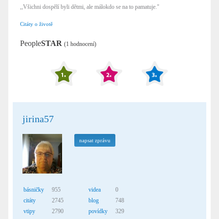
,,Všichni dospělí byli dětmi, ale málokdo se na to pamatuje."
Citáty o životě
People
STAR
(1 hodnocení)
jirina57
napsat zprávu
básničky
955
videa
0
citáty
2745
blog
748
vtipy
2790
povídky
329