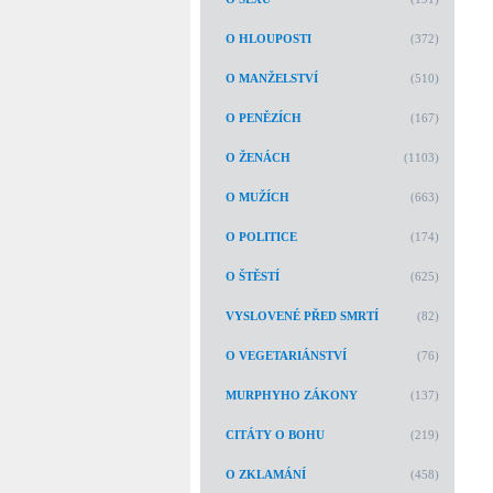
O HLOUPOSTI
(372)
O MANŽELSTVÍ
(510)
O PENĚZÍCH
(167)
O ŽENÁCH
(1103)
O MUŽÍCH
(663)
O POLITICE
(174)
O ŠTĚSTÍ
(625)
VYSLOVENÉ PŘED SMRTÍ
(82)
O VEGETARIÁNSTVÍ
(76)
MURPHYHO ZÁKONY
(137)
CITÁTY O BOHU
(219)
O ZKLAMÁNÍ
(458)