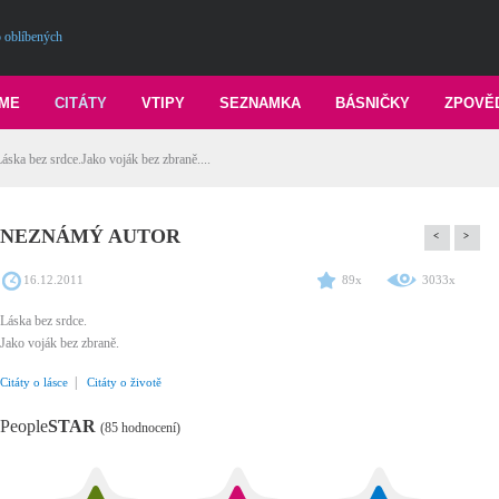
 oblíbených
ME
CITÁTY
VTIPY
SEZNAMKA
BÁSNIČKY
ZPOVĚ
 bez srdce.Jako voják bez zbraně....
NEZNÁMÝ AUTOR
<
>
16.12.2011
89x
3033x
Láska bez srdce.
Jako voják bez zbraně.
|
Citáty o lásce
Citáty o životě
People
STAR
(85 hodnocení)