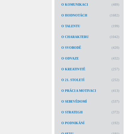
O KOMUNIKACI
(489)
O HODNOTÁCH
(1682)
O TALENTU
(199)
O CHARAKTERU
(1042)
O SVOBODĚ
(420)
O ODVAZE
(432)
O KREATIVITĚ
(257)
O 21. STOLETÍ
(252)
O PRÁCI A MOTIVACI
(413)
O SEBEVĚDOMÍ
(537)
O STRATEGII
(372)
O PODNIKÁNÍ
(192)
O SEXU
(191)