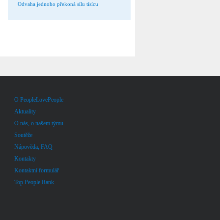
Odvaha jednoho překoná sílu tísícu
O PeopleLovePeople
Aktuality
O nás, o našem týmu
Soutěže
Nápověda, FAQ
Kontakty
Kontaktní formulář
Top People Rank