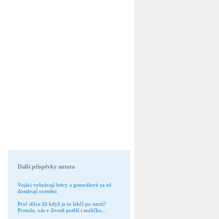
Další příspěvky autora
Vojáci vyhrávají bitvy a generálové za ně
dostávají ocenění
Proč těžce žít když je to lehčí po smrti?
Protože, vás v životě potěší i maličko...