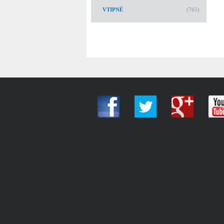
VTIPNÉ
(765)