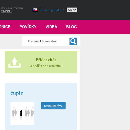
dnes má svátek:
Česká republika
/
Oldřiška
DNICE
POVÍDKY
VIDEA
BLOG
Přidat citát
a podělit se s ostatními
cupin
napsat zprávu