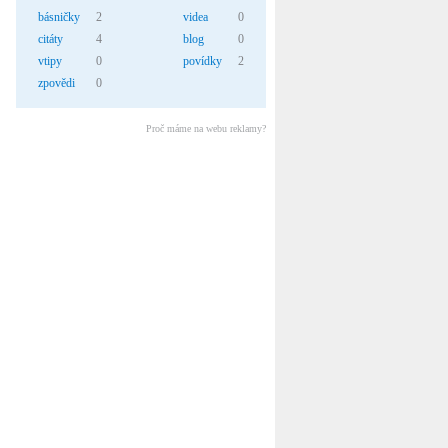
básničky
2
videa
0
citáty
4
blog
0
vtipy
0
povídky
2
zpovědi
0
Proč máme na webu reklamy?