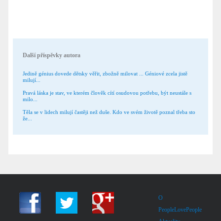
Další příspěvky autora
Jedině génius dovede dětsky věřit, zbožně milovat ... Géniové zcela jistě
milují...
Pravá láska je stav, ve kterém člověk cítí osudovou potřebu, být neustále s
milo...
Těla se v lidech milují častěji než duše. Kdo ve svém životě poznal třeba sto
že...
O
PeopleLovePeople