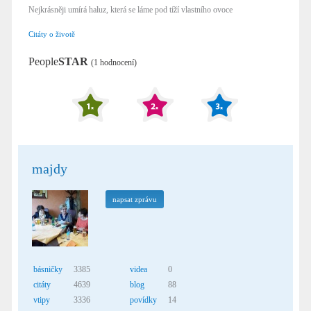
Nejkrásněji umírá haluz, která se láme pod tíží vlastního ovoce
Citáty o životě
People
STAR
(1 hodnocení)
majdy
napsat zprávu
básničky
3385
videa
0
citáty
4639
blog
88
vtipy
3336
povídky
14