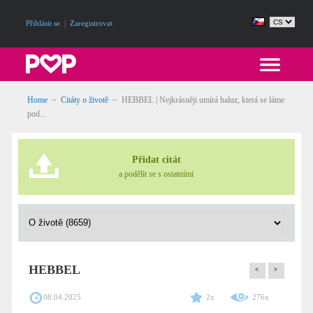
|
Přihlásit se
Zaregistrovat
Home
~
Citáty o životě
~
HEBBEL | Nejkrásněji umírá haluz, která se láme
pod...
Přidat citát
a podělit se s ostatními
HEBBEL
<
>
08.04.2025
2x
276x