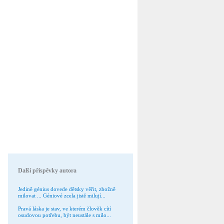
Další příspěvky autora
Jedině génius dovede dětsky věřit, zbožně
milovat ... Géniové zcela jistě milují...
Pravá láska je stav, ve kterém člověk cítí
osudovou potřebu, být neustále s milo...