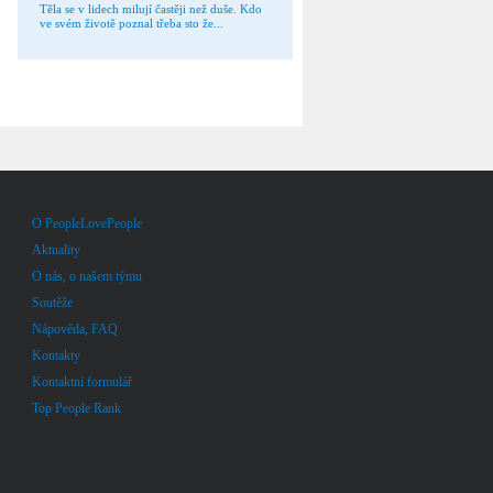
Těla se v lidech milují častěji než duše. Kdo
ve svém životě poznal třeba sto že...
O PeopleLovePeople
Aktuality
O nás, o našem týmu
Soutěže
Nápověda, FAQ
Kontakty
Kontaktní formulář
Top People Rank