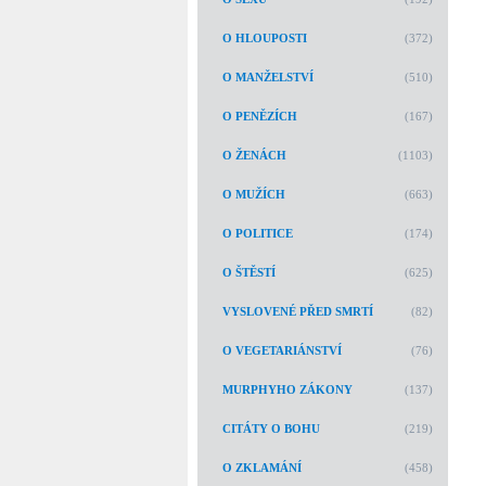
O HLOUPOSTI
(372)
O MANŽELSTVÍ
(510)
O PENĚZÍCH
(167)
O ŽENÁCH
(1103)
O MUŽÍCH
(663)
O POLITICE
(174)
O ŠTĚSTÍ
(625)
VYSLOVENÉ PŘED SMRTÍ
(82)
O VEGETARIÁNSTVÍ
(76)
MURPHYHO ZÁKONY
(137)
CITÁTY O BOHU
(219)
O ZKLAMÁNÍ
(458)