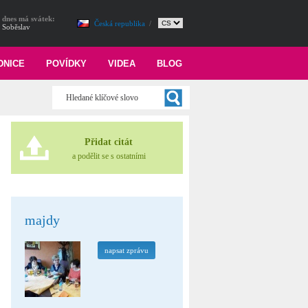
dnes má svátek:
Česká republika
/
Soběslav
DNICE
POVÍDKY
VIDEA
BLOG
Přidat citát
a podělit se s ostatními
majdy
napsat zprávu