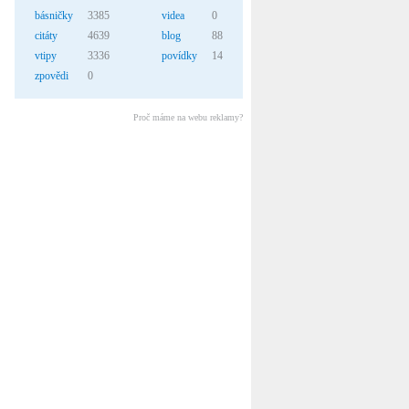
básničky
3385
videa
0
citáty
4639
blog
88
vtipy
3336
povídky
14
zpovědi
0
Proč máme na webu reklamy?