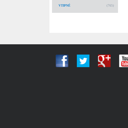
VTIPNÉ
(765)