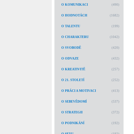
O KOMUNIKACI
(490)
O HODNOTÁCH
(1682)
O TALENTU
(199)
O CHARAKTERU
(1042)
O SVOBODĚ
(420)
O ODVAZE
(432)
O KREATIVITĚ
(257)
O 21. STOLETÍ
(252)
O PRÁCI A MOTIVACI
(413)
O SEBEVĚDOMÍ
(537)
O STRATEGII
(372)
O PODNIKÁNÍ
(192)
O SEXU
(192)