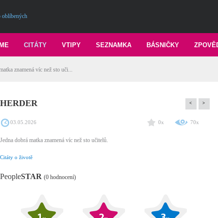
 oblíbených
ME
CITÁTY
VTIPY
SEZNAMKA
BÁSNIČKY
ZPOVĚ
tka znamená víc než sto uči...
HERDER
<
>
03.05.2026
0x
70x
Jedna dobrá matka znamená víc než sto učitelů.
Citáty o životě
People
STAR
(0 hodnocení)