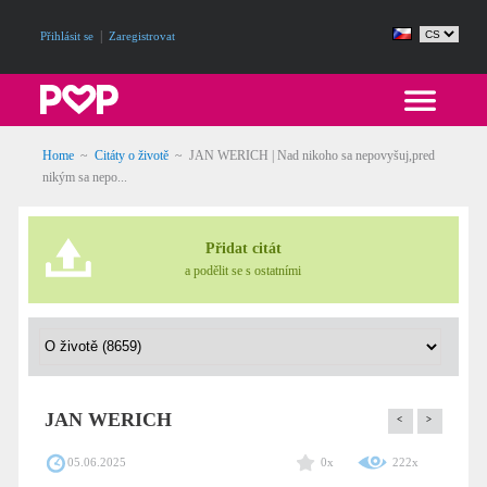
|
Přihlásit se
Zaregistrovat
Home
~
Citáty o životě
~
JAN WERICH | Nad nikoho sa nepovyšuj,pred
nikým sa nepo...
Přidat citát
a podělit se s ostatními
JAN WERICH
<
>
05.06.2025
0x
222x