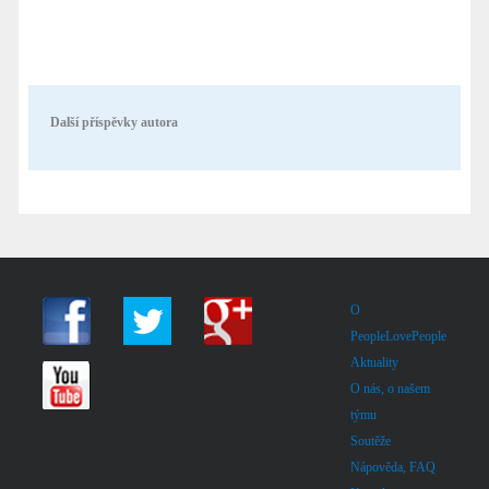
Další příspěvky autora
O
PeopleLovePeople
Aktuality
O nás, o našem
týmu
Soutěže
Nápověda, FAQ