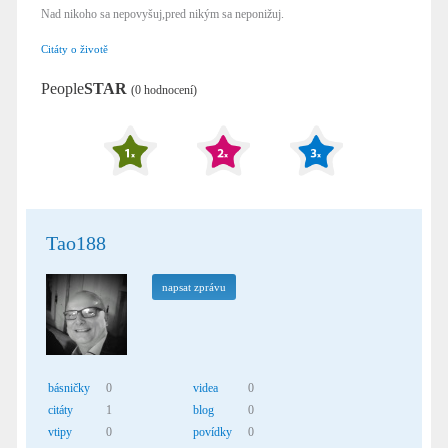
Nad nikoho sa nepovyšuj,pred nikým sa neponižuj.
Citáty o životě
People
STAR
(0 hodnocení)
Tao188
napsat zprávu
básničky
0
videa
0
citáty
1
blog
0
vtipy
0
povídky
0