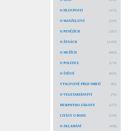
O HLOUPOSTI
(372)
O MANŽELSTVÍ
(510)
O PENĚZÍCH
(167)
O ŽENÁCH
(1103)
O MUŽÍCH
(663)
O POLITICE
(174)
O ŠTĚSTÍ
(625)
VYSLOVENÉ PŘED SMRTÍ
(82)
O VEGETARIÁNSTVÍ
(76)
MURPHYHO ZÁKONY
(137)
CITÁTY O BOHU
(219)
O ZKLAMÁNÍ
(458)