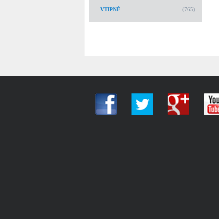
VTIPNÉ
(765)