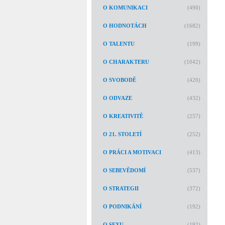
O KOMUNIKACI
(490)
O HODNOTÁCH
(1682)
O TALENTU
(199)
O CHARAKTERU
(1042)
O SVOBODĚ
(420)
O ODVAZE
(432)
O KREATIVITĚ
(257)
O 21. STOLETÍ
(252)
O PRÁCI A MOTIVACI
(413)
O SEBEVĚDOMÍ
(537)
O STRATEGII
(372)
O PODNIKÁNÍ
(192)
O SEXU
(192)