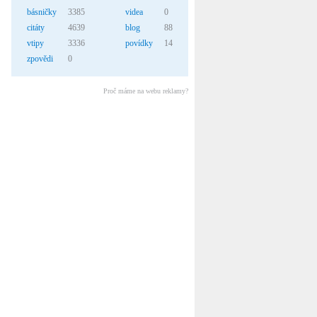
básničky
3385
videa
0
citáty
4639
blog
88
vtipy
3336
povídky
14
zpovědi
0
Proč máme na webu reklamy?