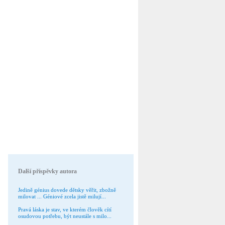
Další příspěvky autora
Jedině génius dovede dětsky věřit, zbožně
milovat ... Géniové zcela jistě milují...
Pravá láska je stav, ve kterém člověk cítí
osudovou potřebu, být neustále s milo...