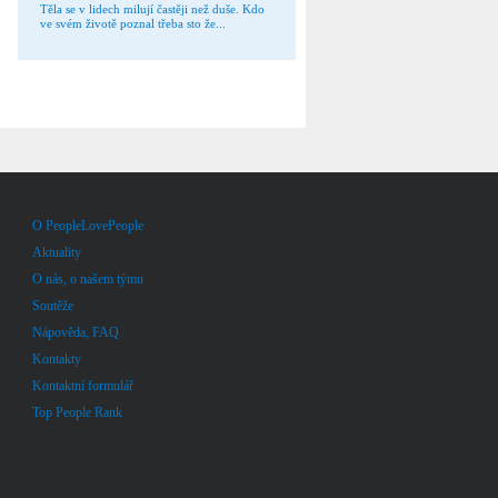
Těla se v lidech milují častěji než duše. Kdo
ve svém životě poznal třeba sto že...
O PeopleLovePeople
Aktuality
O nás, o našem týmu
Soutěže
Nápověda, FAQ
Kontakty
Kontaktní formulář
Top People Rank