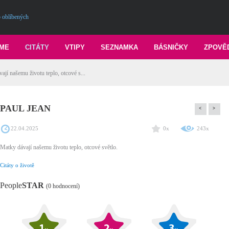
 oblíbených
ME
CITÁTY
VTIPY
SEZNAMKA
BÁSNIČKY
ZPOVĚ
í našemu životu teplo, otcové s...
PAUL JEAN
<
>
22.04.2025
0x
243x
Matky dávají našemu životu teplo, otcové světlo.
Citáty o životě
People
STAR
(0 hodnocení)