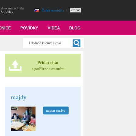
dnes má svátek:
Česká republika
/
Soběslav
DNICE
POVÍDKY
VIDEA
BLOG
Přidat citát
a podělit se s ostatními
majdy
napsat zprávu