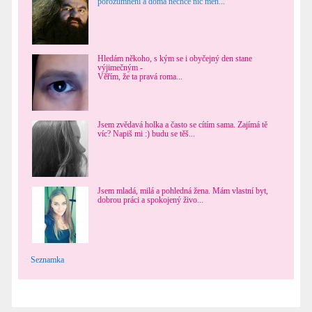
porozumnění a doma nechce nic měn...
Hledám někoho, s kým se i obyčejný den stane
výjimečným -
Věřím, že ta pravá roma...
Jsem zvědavá holka a často se cítím sama. Zajímá tě
víc? Napiš mi :) budu se těš...
Jsem mladá, milá a pohledná žena. Mám vlastní byt,
dobrou práci a spokojený živo...
Seznamka