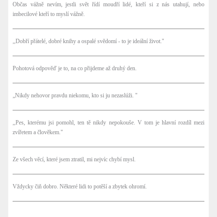
Občas vážně nevím, jestli svět řídí moudří lidé, kteří si z nás utahují, nebo
imbecilové kteří to myslí vážně.
,,Dobří přátelé, dobré knihy a ospalé svědomí - to je ideální život."
Pohotová odpověď je to, na co přijdeme až druhý den.
„Nikdy nehovor pravdu niekomu, kto si ju nezaslúži. "
,,Pes, kterému jsi pomohl, ten tě nikdy nepokouše. V tom je hlavní rozdíl mezi
zvířetem a člověkem."
Ze všech věcí, které jsem ztratil, mi nejvíc chybí mysl.
Vždycky čiň dobro. Některé lidi to potěší a zbytek ohromí.