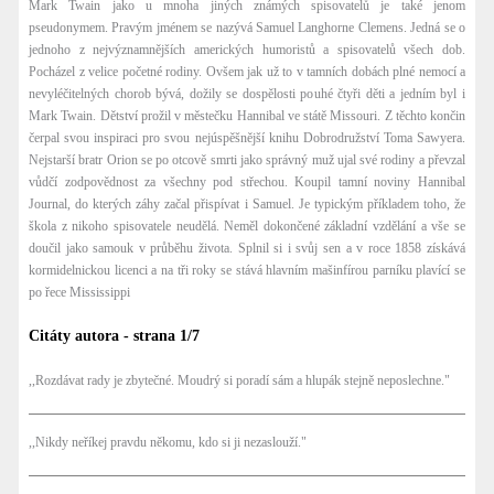
Mark Twain jako u mnoha jiných známých spisovatelů je také jenom
pseudonymem. Pravým jménem se nazývá Samuel Langhorne Clemens. Jedná se o
jednoho z nejvýznamnějších amerických humoristů a spisovatelů všech dob.
Pocházel z velice početné rodiny. Ovšem jak už to v tamních dobách plné nemocí a
nevyléčitelných chorob bývá, dožily se dospělosti pouhé čtyři děti a jedním byl i
Mark Twain. Dětství prožil v městečku Hannibal ve státě Missouri. Z těchto končin
čerpal svou inspiraci pro svou nejúspěšnější knihu Dobrodružství Toma Sawyera.
Nejstarší bratr Orion se po otcově smrti jako správný muž ujal své rodiny a převzal
vůdčí zodpovědnost za všechny pod střechou. Koupil tamní noviny Hannibal
Journal, do kterých záhy začal přispívat i Samuel. Je typickým příkladem toho, že
škola z nikoho spisovatele neudělá. Neměl dokončené základní vzdělání a vše se
doučil jako samouk v průběhu života. Splnil si i svůj sen a v roce 1858 získává
kormidelnickou licenci a na tři roky se stává hlavním mašinfírou parníku plavící se
po řece Mississippi
Citáty autora - strana 1/7
,,Rozdávat rady je zbytečné. Moudrý si poradí sám a hlupák stejně neposlechne."
,,Nikdy neříkej pravdu někomu, kdo si ji nezaslouží."