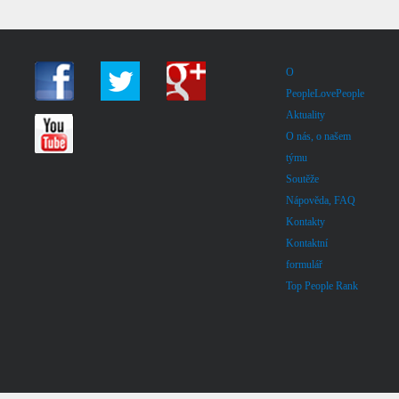
O
PeopleLovePeople
Aktuality
O nás, o našem
týmu
Soutěže
Nápověda, FAQ
Kontakty
Kontaktní
formulář
Top People Rank