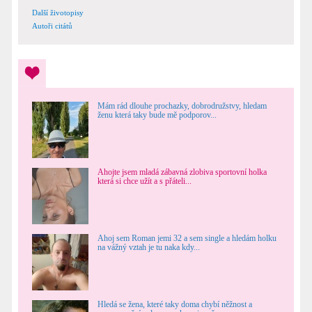
Další životopisy
Autoři citátů
Mám rád dlouhe prochazky, dobrodružstvy, hledam
ženu která taky bude mě podporov...
Ahojte jsem mladá zábavná zlobiva sportovní holka
která si chce užít a s přáteli...
Ahoj sem Roman jemi 32 a sem single a hledám holku
na vážný vztah je tu naka kdy...
Hledá se žena, které taky doma chybí něžnost a