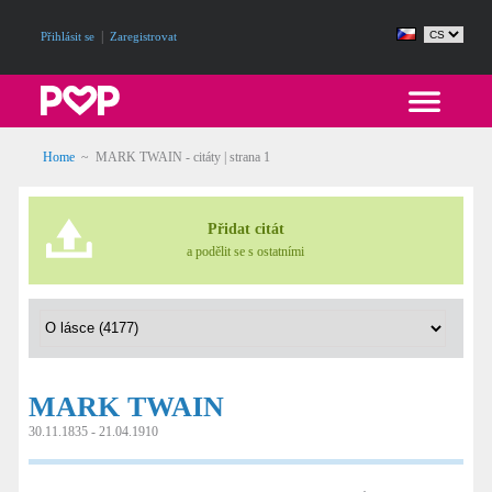
|
Přihlásit se
Zaregistrovat
Home
~
MARK TWAIN - citáty
| strana 1
Přidat citát
a podělit se s ostatními
MARK TWAIN
30.11.1835 - 21.04.1910