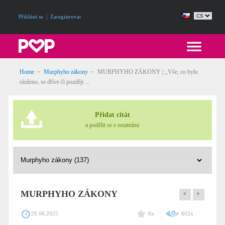
|
Přihlásit se
Zaregistrovat
Home
~
Murphyho zákony
~
MURPHYHO ZÁKONY | ,,Vše, co bylo
složeno, se dříve či později ...
Přidat citát
a podělit se s ostatními
MURPHYHO ZÁKONY
<
>
28.06.2025
0x
602x