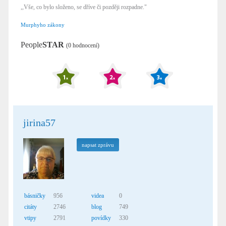
,,Vše, co bylo složeno, se dříve či později rozpadne."
Murphyho zákony
People
STAR
(0 hodnocení)
jirina57
napsat zprávu
básničky
956
videa
0
citáty
2746
blog
749
vtipy
2791
povídky
330