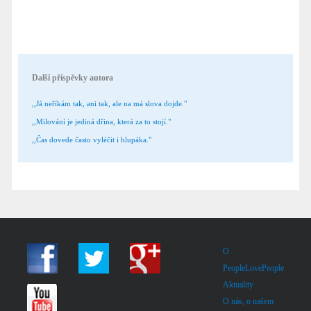
Další příspěvky autora
,,Já neříkám tak, ani tak, ale na má slova dojde."
,,Milování je jediná dřina, která za to stojí."
,,Čas dovede často vyléčit i hlupáka."
O
PeopleLovePeople
Aktuality
O nás, o našem