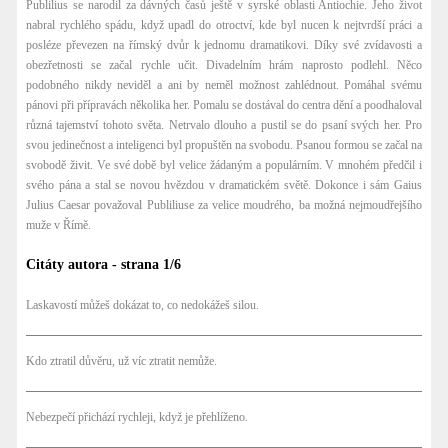
Publilius se narodil za dávných časů ještě v syrské oblasti Antiochie. Jeho život
nabral rychlého spádu, když upadl do otroctví, kde byl nucen k nejtvrdší práci a
posléze převezen na římský dvůr k jednomu dramatikovi. Díky své zvídavosti a
obezřetnosti se začal rychle učit. Divadelním hrám naprosto podlehl. Něco
podobného nikdy neviděl a ani by neměl možnost zahlédnout. Pomáhal svému
pánovi při přípravách několika her. Pomalu se dostával do centra dění a poodhaloval
různá tajemství tohoto světa. Netrvalo dlouho a pustil se do psaní svých her. Pro
svou jedinečnost a inteligenci byl propuštěn na svobodu. Psanou formou se začal na
svobodě živit. Ve své době byl velice žádaným a populárním. V mnohém předčil i
svého pána a stal se novou hvězdou v dramatickém světě. Dokonce i sám Gaius
Julius Caesar považoval Publiliuse za velice moudrého, ba možná nejmoudřejšího
muže v Římě.
Citáty autora - strana 1/6
Laskavostí můžeš dokázat to, co nedokážeš silou.
Kdo ztratil důvěru, už víc ztratit nemůže.
Nebezpečí přichází rychleji, když je přehlíženo.