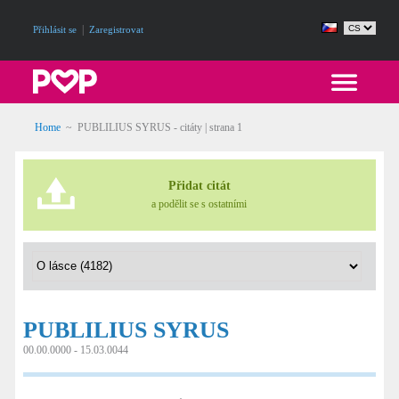
|
Přihlásit se
Zaregistrovat
Home
~
PUBLILIUS SYRUS - citáty
| strana 1
Přidat citát
a podělit se s ostatními
PUBLILIUS SYRUS
00.00.0000 - 15.03.0044