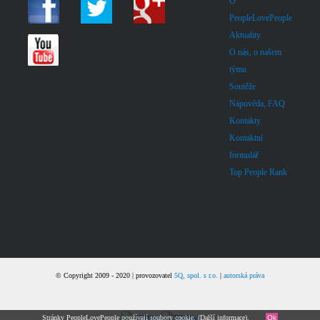
O
PeopleLovePeople
Aktuality
O nás, o našem
týmu
Soutěže
Nápověda, FAQ
Kontakty
Kontaktní
formulář
Top People Rank
© Copyright 2009 - 2020 | provozovatel
5Q, spol. s r.o.
|
autorská práva
Stránky PeopleLovePeople používají soubory cookie. (
Další informace
).
Ok