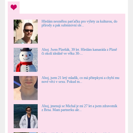
Hledám nesmělou parťačku pro výlety za kulturou, do
přírody a pak submisivní sle...
Ahoj. Jsem Plzeňák, 39 let. Hledám kamaráda z Plzně
či okolí ideálně ve věku 30-...
Ahoj, jsem 21 letý mladík, co má přitepkyni a chybí mu
nové věci v sexu. Pokud m...
Ahoj, jmenuji se Michal je mi 27 let a jsem zdravotník
z Brna. Mam partnerku ale...