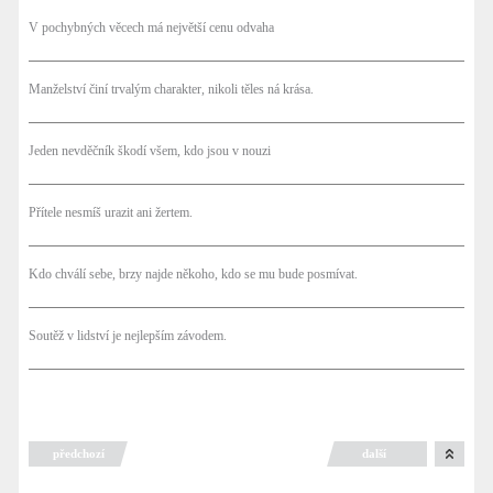
V pochybných věcech má největší cenu odvaha
Manželství činí trvalým charakter, nikoli těles ná krása.
Jeden nevděčník škodí všem, kdo jsou v nouzi
Přítele nesmíš urazit ani žertem.
Kdo chválí sebe, brzy najde někoho, kdo se mu bude posmívat.
Soutěž v lidství je nejlepším závodem.
předchozí
další