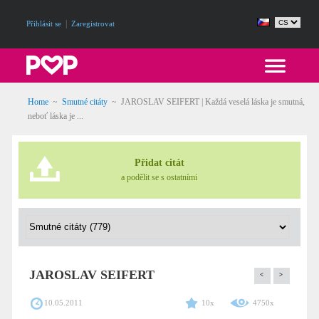
|
Přihlásit se
Zaregistrovat
Home
~
Smutné citáty
~
JAROSLAV SEIFERT | Každá veselá láska je smutná,
neboť láska je ...
Přidat citát
a podělit se s ostatními
JAROSLAV SEIFERT
<
>
10.05.2011
10x
4750x