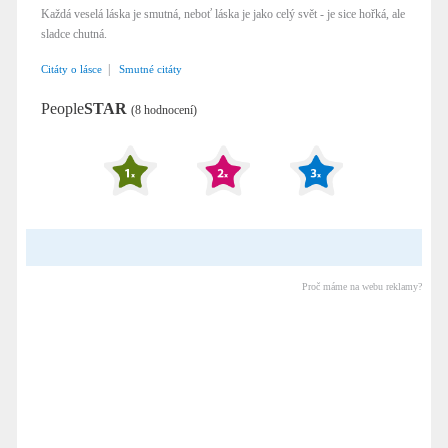
Každá veselá láska je smutná, neboť láska je jako celý svět - je sice hořká, ale
sladce chutná.
|
Citáty o lásce
Smutné citáty
People
STAR
(8 hodnocení)
Proč máme na webu reklamy?