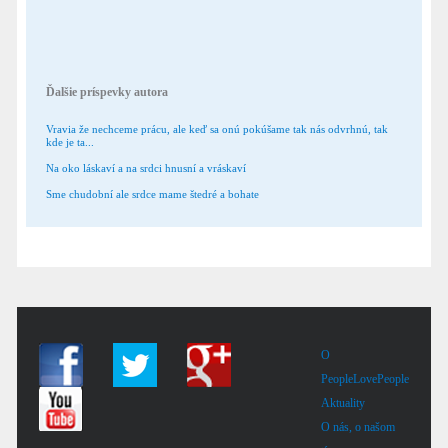
Ďalšie príspevky autora
Vravia že nechceme prácu, ale keď sa onú pokúšame tak nás odvrhnú, tak
kde je ta...
Na oko láskaví a na srdci hnusní a vráskaví
Sme chudobní ale srdce mame štedré a bohate
O
PeopleLovePeople
Aktuality
O nás, o našom