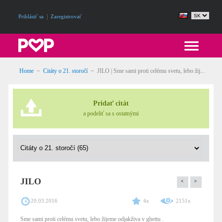
|
Prihlásiť sa
Zaregistrovať
Home
~
Citáty o 21. storočí
~
JILO | Sme sami proti celému svetu, lebo žij...
Pridať citát
a podeliť sa s ostatnými
JILO
<
>
20.03.2016
4x
2151x
Sme sami proti celému svetu, lebo žijeme odjakživa v ghettu .