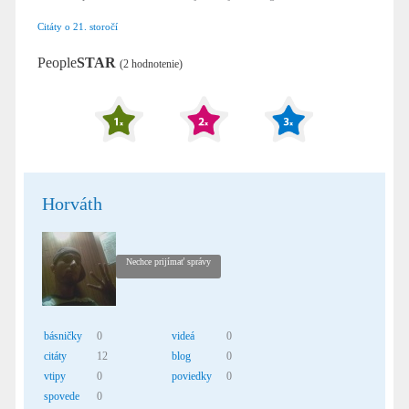
Citáty o 21. storočí
People
STAR
(2 hodnotenie)
Horváth
Nechce prijímať správy
básničky
0
videá
0
citáty
12
blog
0
vtipy
0
poviedky
0
spovede
0