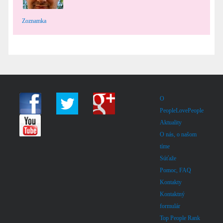
Zoznamka
O
PeopleLovePeople
Aktuality
O nás, o našom
tíme
Súťaže
Pomoc, FAQ
Kontakty
Kontaktný
formulár
Top People Rank