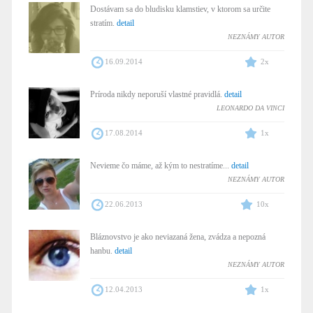
Dostávam sa do bludisku klamstiev, v ktorom sa určite
stratím.
detail
NEZNÁMY AUTOR
16.09.2014
2x
Príroda nikdy neporuší vlastné pravidlá.
detail
LEONARDO DA VINCI
17.08.2014
1x
Nevieme čo máme, až kým to nestratíme...
detail
NEZNÁMY AUTOR
22.06.2013
10x
Bláznovstvo je ako neviazaná žena, zvádza a nepozná
hanbu.
detail
NEZNÁMY AUTOR
12.04.2013
1x