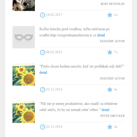
BURT REYNOLDS
14.02.2017
1x
Koľko hriechu pred svadbou, toľko nešťastia po
svadbe.http://sexpredmanzelstvom.ic.cz
detail
NEZNÁMY AUTOR
08.02.2015
7x
“Prečo chcete hodinu navyše, keď ste preflákali celý deň?”
detail
NEZNÁMY AUTOR
25.11.2014
4x
“Nič nie je menej produktívne, ako snažiť sa efektívne
robiť niečo, čo by ste nemali robiť vôbec.”
detail
PETER DRUCKER
25.11.2014
4x