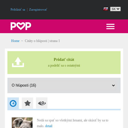
|
Prihlásiť sa
Zaregistrovať
Home
~
Citáty o hlúposti
| strana 1
Pridať citát
a podeliť sa s ostatnými
Nedá sa spať so všetkými ženami, ale skúsiť by sa to
malo.
detail