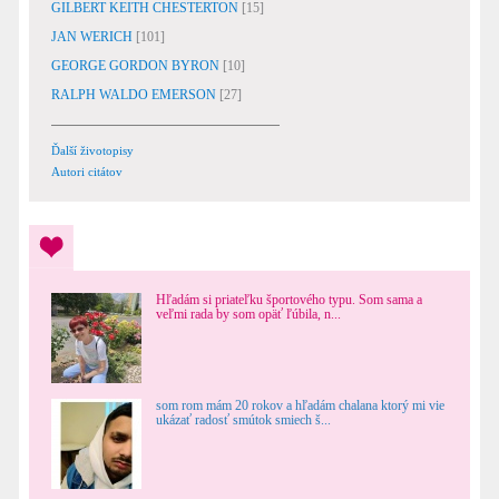
GILBERT KEITH CHESTERTON
[15]
JAN WERICH
[101]
GEORGE GORDON BYRON
[10]
RALPH WALDO EMERSON
[27]
Ďalší životopisy
Autori citátov
Hľadám si priateľku športového typu. Som sama a
veľmi rada by som opäť ľúbila, n...
som rom mám 20 rokov a hľadám chalana ktorý mi vie
ukázať radosť smútok smiech š...