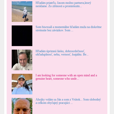
Hľadám priateľa, časom možno partnera,ktorý
nesklame. Zo zištnosti a promiskuitn...
Som bisexuál a momentálne hľadám muža na diskrétne
stretnutie bez záväzkov. Som ...
Hľadám úprimnú lásku, dobrosrdečnosť,
ohľaduplnosť, nehu, vernosť, loajalitu. Be...
I am looking for someone with an open mind and a
genuine heart, someone who unde...
Ahojky volám sa Ján a som z Vrútok... Som slobodný
a celkom obyčajný pracujúci ...