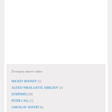
Životopisy autorov citátov
MICKEY ROONEY
[1]
ALEXEJ NIKOLAJEVIČ ARBUZOV
[3]
EURÍPIDÉS
[28]
PETER CALL
[1]
JAROSLAV SEIFERT
[6]