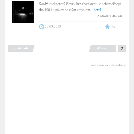
Každý inteligentný človek bez charakteru, je nebezpečnejší
ako 100 hlupákov so zlým úmyslom...
detail
NEZNÁMY AUTOR
28.03.2013
7x
predchádz.
ďalšie
Prečo máme na webe reklamy?