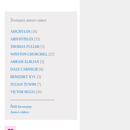
Životopisy autorov citátov
AISCHYLOS
[10]
ARISTOTELES
[55]
THOMAS FULLER
[5]
WINSTON CHURCHILL
[22]
ABRAM ALIKJAN
[5]
DALE CARNEGIE
[6]
BENEDIKT XVI.
[3]
JULIAN TUWIM
[7]
VICTOR HUGO
[20]
Ďalší životopisy
Autori citátov