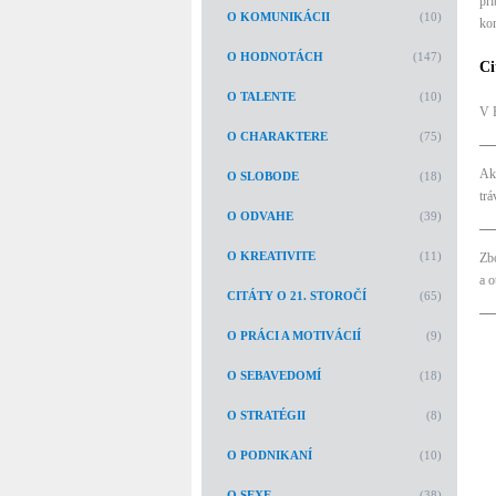
pr
O KOMUNIKÁCII
(10)
ko
O HODNOTÁCH
(147)
Ci
O TALENTE
(10)
V 
O CHARAKTERE
(75)
Ak
O SLOBODE
(18)
trá
O ODVAHE
(39)
O KREATIVITE
(11)
Zbo
a o
CITÁTY O 21. STOROČÍ
(65)
O PRÁCI A MOTIVÁCIÍ
(9)
O SEBAVEDOMÍ
(18)
O STRATÉGII
(8)
O PODNIKANÍ
(10)
O SEXE
(38)