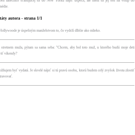
íbeh tanečnice sťahujúcej sa do New Yorku nájsť úspech, ale mení sa jej sen na vstup do
médie.
táty autora - strana 1/1
Hollywoode je úspešným manželstvom to, čo vydrží dlhšie ako mlieko.
 stretnem muža, pýtam sa sama seba: "Chcem, aby bol toto muž, u ktorého budú moje deti
viť víkendy?
žňujem byť vydatá. Je skvelé nájsť si tú pravú osobu, ktorú budem celý zvyšok života zlostiť
travovať.