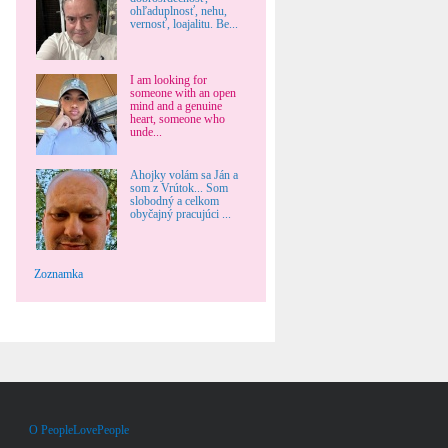
ohľaduplnosť, nehu,
vernosť, loajalitu. Be...
I am looking for
someone with an open
mind and a genuine
heart, someone who
unde...
Ahojky volám sa Ján a
som z Vrútok... Som
slobodný a celkom
obyčajný pracujúci ...
Zoznamka
O PeopleLovePeople