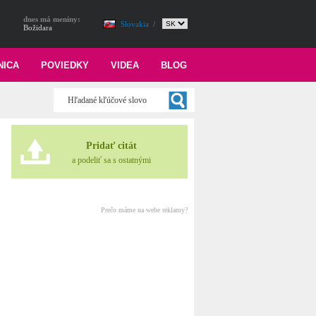
dnes má meniny:
Slovakia
/
Božidara
NICA
POVIEDKY
VIDEA
BLOG
Pridať citát
a podeliť sa s ostatnými
Prečo máme na webe reklamy?