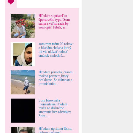
Hľadám si priateľku
športového typu. Som
sama a veľmi rada by
som opäť ľúbila, n...
som rom mám 20 rokov
a hľadám chalana ktorý
mi vie ukázať radosť
smútok smiech š...
Hľadám priateľa, časom
možno partnera,ktorý
nesklame. Zo zištnosti a
promiskuitn...
Som bisexuál a
momentálne hľadám
muža na diskrétne
stretnutie bez záväzkov.
Som ...
Hľadám úprimnú lásku,
dobrosrdečnosť,