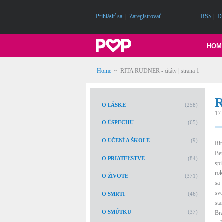
Prihlásiť sa
|
Zaregistrovať
RSS
|
D
HOM
Home
~
RITA RUDNER - citáty
| strana 1
O LÁSKE
(258)
17
O ÚSPECHU
(65)
O UČENÍ A ŠKOLE
(9)
Ri
Be
O PRIATEĽSTVE
(84)
sp
rok
O ŽIVOTE
(371)
sa 
sv
O SMRTI
(46)
st
O SMÚTKU
(37)
Br