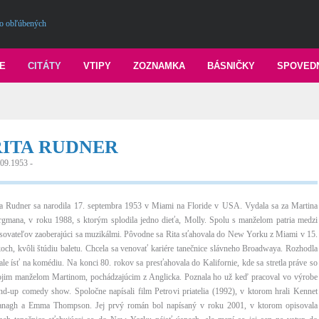
o obľúbených
E
CITÁTY
VTIPY
ZOZNAMKA
BÁSNIČKY
SPOVED
RITA RUDNER
.09.1953 -
ta Rudner sa narodila 17. septembra 1953 v Miami na Floride v USA. Vydala sa za Martina
rgmana, v roku 1988, s ktorým splodila jedno dieťa, Molly. Spolu s manželom patria medzi
isovateľov zaoberajúci sa muzikálmi. Pôvodne sa Rita sťahovala do New Yorku z Miami v 15.
och, kvôli štúdiu baletu. Chcela sa venovať kariére tanečnice slávneho Broadwaya. Rozhodla
ale ísť na komédiu. Na konci 80. rokov sa presťahovala do Kalifornie, kde sa stretla práve so
ojim manželom Martinom, pochádzajúcim z Anglicka. Poznala ho už keď pracoval vo výrobe
and-up comedy show. Spoločne napísali film Petrovi priatelia (1992), v ktorom hrali Kennet
anagh a Emma Thompson. Jej prvý román bol napísaný v roku 2001, v ktorom opisovala