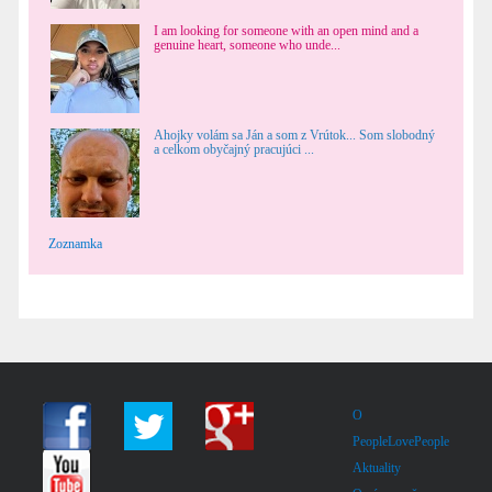
I am looking for someone with an open mind and a
genuine heart, someone who unde...
Ahojky volám sa Ján a som z Vrútok... Som slobodný
a celkom obyčajný pracujúci ...
Zoznamka
O
PeopleLovePeople
Aktuality