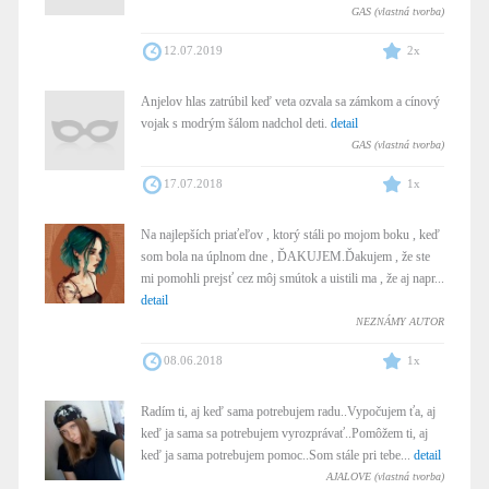
GAS (vlastná tvorba)
12.07.2019
2x
Anjelov hlas zatrúbil keď veta ozvala sa zámkom a cínový
vojak s modrým šálom nadchol deti.
detail
GAS (vlastná tvorba)
17.07.2018
1x
Na najlepších priaťeľov , ktorý stáli po mojom boku , keď
som bola na úplnom dne , ĎAKUJEM.Ďakujem , že ste
mi pomohli prejsť cez môj smútok a uistili ma , že aj napr...
detail
NEZNÁMY AUTOR
08.06.2018
1x
Radím ti, aj keď sama potrebujem radu..Vypočujem ťa, aj
keď ja sama sa potrebujem vyrozprávať..Pomôžem ti, aj
keď ja sama potrebujem pomoc..Som stále pri tebe...
detail
AJALOVE (vlastná tvorba)