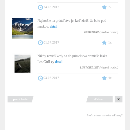
24.08.2017
7x
Najhoršie na priateľstve je, keď zistiš, že bolo pod
maskou.
detail
BEMEMORI (vlastná tvorba)
01.07.2017
1x
Nikdy nevieš kedy sa do priateľstva primieša láska .
LostGirlLey
detail
LOSTGIRLLEY (vlastná tvorba)
03.06.2017
4x
predchádz.
ďalšie
Prečo máme na webe reklamy?