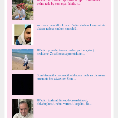
Hľadám si priateľku športového typu. Som sama a
veľmi rada by som opäť ľúbila, n...
som rom mám 20 rokov a hľadám chalana ktorý mi vie
ukázať radosť smútok smiech š...
Hľadám priateľa, časom možno partnera,ktorý
nesklame. Zo zištnosti a promiskuitn...
Som bisexuál a momentálne hľadám muža na diskrétne
stretnutie bez záväzkov. Som ...
Hľadám úprimnú lásku, dobrosrdečnosť,
ohľaduplnosť, nehu, vernosť, loajalitu. Be...