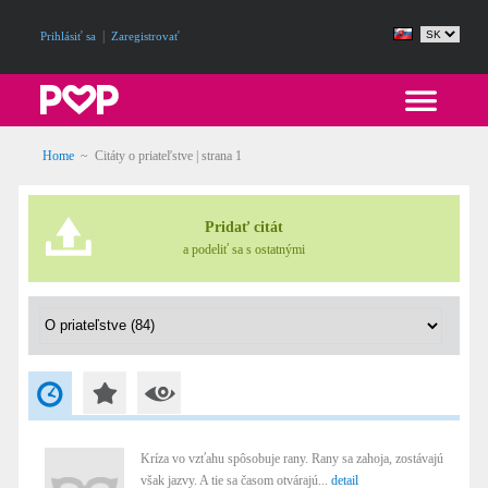
|
Prihlásiť sa
Zaregistrovať
Home
~
Citáty o priateľstve
| strana 1
Pridať citát
a podeliť sa s ostatnými
Kríza vo vzťahu spôsobuje rany. Rany sa zahoja, zostávajú
však jazvy. A tie sa časom otvárajú...
detail