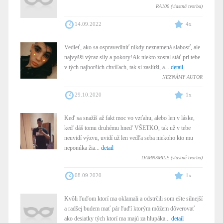
RA100 (vlastná tvorba)
14.09.2022
4x
Vedieť, ako sa ospravedlniť nikdy neznamená slabosť, ale
najvyšší výraz sily a pokory!Ak niekto zostal stáť pri tebe
v tých najhorších chvíľach, tak si zaslúži, a...
detail
NEZNÁMY AUTOR
29.10.2020
1x
Keď sa snažíš až fakt moc vo vzťahu, alebo len v láske,
keď dáš tomu druhému hneď VŠETKO, tak už v tebe
neuvidí výzvu, uvidí už len vedľa seba niekoho kto mu
neponúka žia...
detail
DAMNSMILE (vlastná tvorba)
08.09.2020
1x
Kvôli ľuďom ktorí ma oklamali a odstrčili som ešte silnejší
a radšej budem mať pár ľuďí ktorým môžem dôverovať
ako desiatky tých ktorí ma majú za hlupáka...
detail