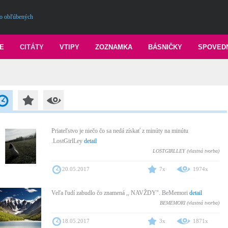
o obľúbených
E
CITÁTY
VTIPY
ZOZNAMKA
BÁSNIČKY
SPOVED
Priateľstvo je niečo čo sa nedá získať z minúty na minútu
.LostGirlLey
detail
LOSTGIRLLEY (vlastná tvorba)
20.05.2017
7x
1974x
Veľa ľudí zabudlo čo znamená ,, NAVŽDY". BeMemori
detail
BEMEMORI (vlastná tvorba)
18.05.2017
3x
1871x