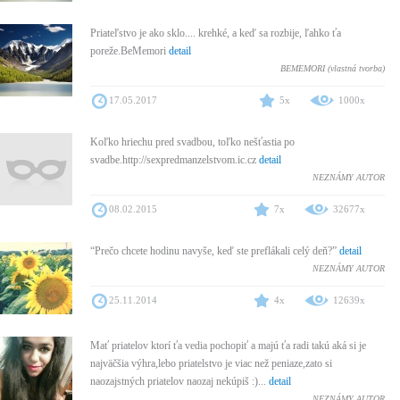
Priateľstvo je ako sklo.... krehké, a keď sa rozbije, ľahko ťa
poreže.BeMemori
detail
BEMEMORI (vlastná tvorba)
17.05.2017
5x
1000x
Koľko hriechu pred svadbou, toľko nešťastia po
svadbe.http://sexpredmanzelstvom.ic.cz
detail
NEZNÁMY AUTOR
08.02.2015
7x
32677x
“Prečo chcete hodinu navyše, keď ste preflákali celý deň?”
detail
NEZNÁMY AUTOR
25.11.2014
4x
12639x
Mať priatelov ktorí ťa vedia pochopiť a majú ťa radi takú aká si je
najväčšia výhra,lebo priatelstvo je viac než peniaze,zato si
naozajstných priatelov naozaj nekúpiš :)...
detail
NEZNÁMY AUTOR