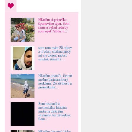
Hľadám si priateľku
športového typu. Som
sama a veľmi rada by
som opäť ľúbila, n...
som rom mám 20 rokov
a hľadám chalana ktorý
mi vie ukázať radosť
smútok smiech š...
Hľadám priateľa, časom
možno partnera,ktorý
nesklame. Zo zištnosti a
promiskuitn...
Som bisexuál a
momentálne hľadám
muža na diskrétne
stretnutie bez záväzkov.
Som ...
Hľadám úprimnú lásku,