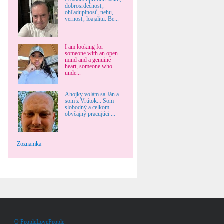
dobrosrdečnosť,
ohľaduplnosť, nehu,
vernosť, loajalitu. Be...
I am looking for
someone with an open
mind and a genuine
heart, someone who
unde...
Ahojky volám sa Ján a
som z Vrútok... Som
slobodný a celkom
obyčajný pracujúci ...
Zoznamka
O PeopleLovePeople