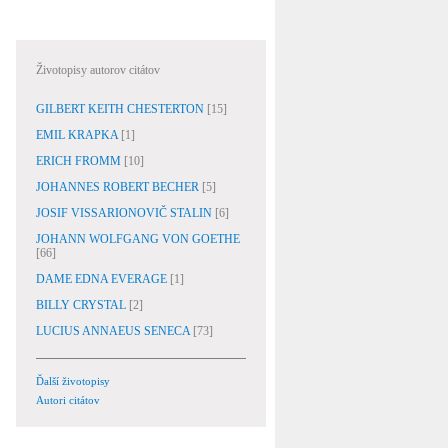
Životopisy autorov citátov
GILBERT KEITH CHESTERTON
[15]
EMIL KRAPKA
[1]
ERICH FROMM
[10]
JOHANNES ROBERT BECHER
[5]
JOSIF VISSARIONOVIČ STALIN
[6]
JOHANN WOLFGANG VON GOETHE
[66]
DAME EDNA EVERAGE
[1]
BILLY CRYSTAL
[2]
LUCIUS ANNAEUS SENECA
[73]
Ďalší životopisy
Autori citátov