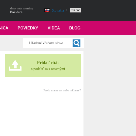
dnes má meniny:
Slovakia
/
Božidara
NICA
POVIEDKY
VIDEA
BLOG
Pridať citát
a podeliť sa s ostatnými
Prečo máme na webe reklamy?