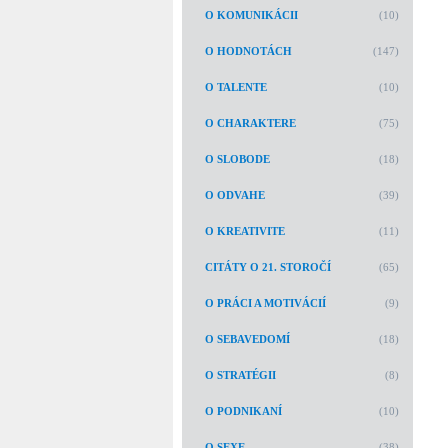
O KOMUNIKÁCII
(10)
O HODNOTÁCH
(147)
O TALENTE
(10)
O CHARAKTERE
(75)
O SLOBODE
(18)
O ODVAHE
(39)
O KREATIVITE
(11)
CITÁTY O 21. STOROČÍ
(65)
O PRÁCI A MOTIVÁCIÍ
(9)
O SEBAVEDOMÍ
(18)
O STRATÉGII
(8)
O PODNIKANÍ
(10)
O SEXE
(38)