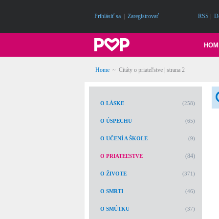
Prihlásiť sa
|
Zaregistrovať
RSS
|
D
HOM
Home
~
Citáty o priateľstve
| strana 2
O LÁSKE
(258)
O ÚSPECHU
(65)
O UČENÍ A ŠKOLE
(9)
(84)
O PRIATEĽSTVE
O ŽIVOTE
(371)
O SMRTI
(46)
O SMÚTKU
(37)