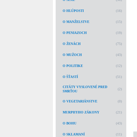
O HLÚPOSTI
(16)
O MANŽELSTVE
(15)
O PENIAZOCH
(19)
O ŽENÁCH
(75)
O MUŽOCH
(43)
O POLITIKE
(12)
O ŠŤASTÍ
(51)
CITÁTY VYSLOVENÉ PRED
(2)
SMRŤOU
O VEGETARIÁNSTVE
(0)
MURPHYHO ZÁKONY
(21)
O BOHU
(43)
O SKLAMANÍ
(11)