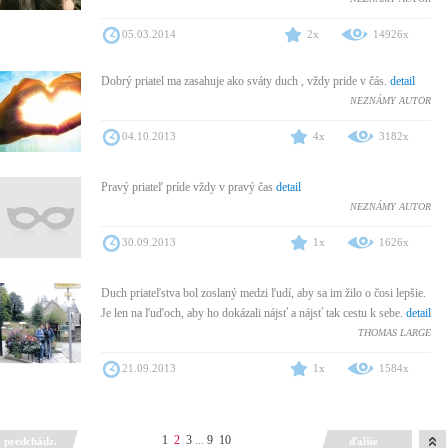
05.03.2014
2x
14926x
Dobrý priatel ma zasahuje ako sváty duch , vždy pride v čás.
detail
NEZNÁMY AUTOR
04.10.2013
4x
3182x
Pravý priateľ príde vždy v pravý čas
detail
NEZNÁMY AUTOR
30.09.2013
1x
1626x
Duch priateľstva bol zoslaný medzi ľudí, aby sa im žilo o čosi lepšie.
Je len na ľuďoch, aby ho dokázali nájsť a nájsť tak cestu k sebe.
detail
THOMAS LARGE
21.09.2013
1x
1584x
1
2
3
...
9
10
predchádz.
ďalšie