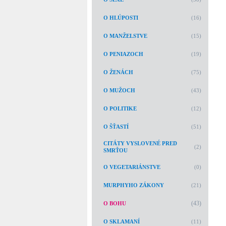
O HLÚPOSTI
(16)
O MANŽELSTVE
(15)
O PENIAZOCH
(19)
O ŽENÁCH
(75)
O MUŽOCH
(43)
O POLITIKE
(12)
O ŠŤASTÍ
(51)
CITÁTY VYSLOVENÉ PRED
(2)
SMRŤOU
O VEGETARIÁNSTVE
(0)
MURPHYHO ZÁKONY
(21)
(43)
O BOHU
O SKLAMANÍ
(11)