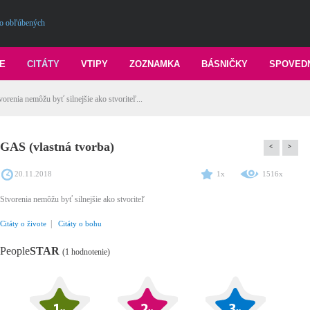
o obľúbených
E
CITÁTY
VTIPY
ZOZNAMKA
BÁSNIČKY
SPOVED
orenia nemôžu byť silnejšie ako stvoriteľ...
GAS (vlastná tvorba)
<
>
20.11.2018
1x
1516x
Stvorenia nemôžu byť silnejšie ako stvoriteľ
|
Citáty o živote
Citáty o bohu
People
STAR
(1 hodnotenie)