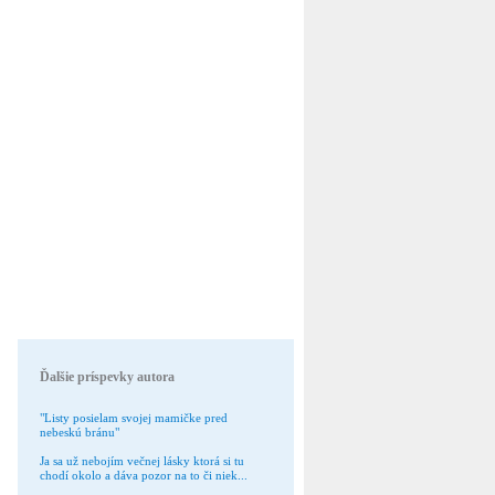
Ďalšie príspevky autora
"Listy posielam svojej mamičke pred
nebeskú bránu"
Ja sa už nebojím večnej lásky ktorá si tu
chodí okolo a dáva pozor na to či niek...