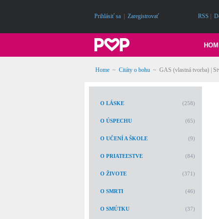
Prihlásiť sa
|
Zaregistrovať
RSS
|
D
HOM
Home
~
Citáty o bohu
~
GAS (vlastná tvorba) | Stv
O LÁSKE
(258)
O ÚSPECHU
(65)
O UČENÍ A ŠKOLE
(9)
O PRIATEĽSTVE
(84)
O ŽIVOTE
(371)
O SMRTI
(46)
O SMÚTKU
(37)