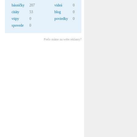
básničky
207
videá
0
citáty
53
blog
0
vtipy
0
poviedky
0
spovede
0
Prečo máme na webe reklamy?