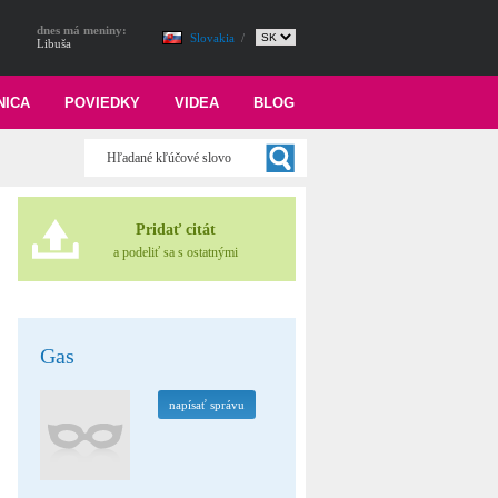
dnes má meniny:
Slovakia
/
Libuša
NICA
POVIEDKY
VIDEA
BLOG
Pridať citát
a podeliť sa s ostatnými
Gas
napísať správu