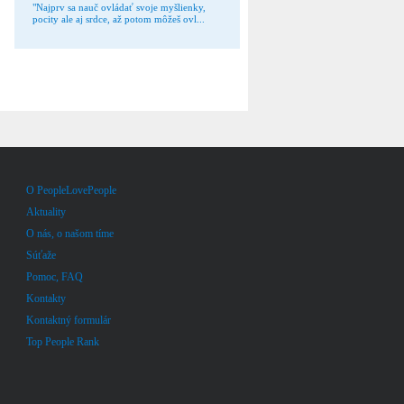
"Najprv sa nauč ovládať svoje myšlienky,
pocity ale aj srdce, až potom môžeš ovl...
O PeopleLovePeople
Aktuality
O nás, o našom tíme
Súťaže
Pomoc, FAQ
Kontakty
Kontaktný formulár
Top People Rank