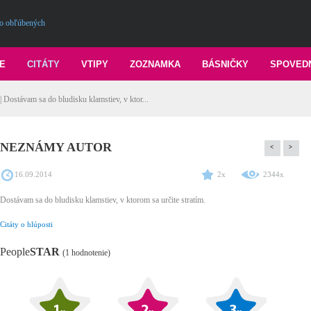
o obľúbených
E
CITÁTY
VTIPY
ZOZNAMKA
BÁSNIČKY
SPOVED
ávam sa do bludisku klamstiev, v ktor...
NEZNÁMY AUTOR
<
>
16.09.2014
2x
2344x
Dostávam sa do bludisku klamstiev, v ktorom sa určite stratím.
Citáty o hlúposti
People
STAR
(1 hodnotenie)