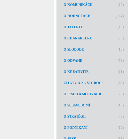
O KOMUNIKÁCII
(10)
O HODNOTÁCH
(147)
O TALENTE
(10)
O CHARAKTERE
(75)
O SLOBODE
(18)
O ODVAHE
(39)
O KREATIVITE
(11)
CITÁTY O 21. STOROČÍ
(65)
O PRÁCI A MOTIVÁCIÍ
(9)
O SEBAVEDOMÍ
(18)
O STRATÉGII
(8)
O PODNIKANÍ
(10)
O SEXE
(38)