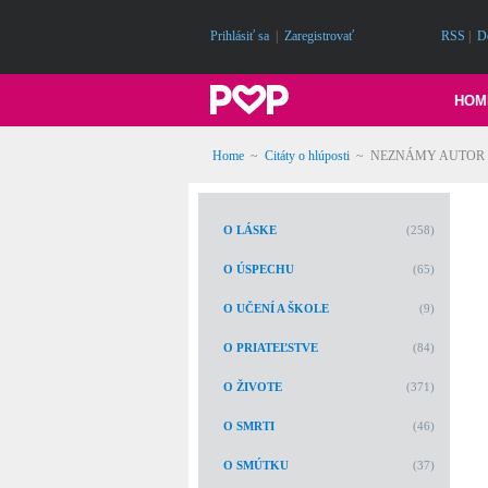
Prihlásiť sa
|
Zaregistrovať
RSS
|
D
HOM
Home
~
Citáty o hlúposti
~
NEZNÁMY AUTOR | Dost
O LÁSKE
(258)
O ÚSPECHU
(65)
O UČENÍ A ŠKOLE
(9)
O PRIATEĽSTVE
(84)
O ŽIVOTE
(371)
O SMRTI
(46)
O SMÚTKU
(37)