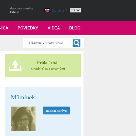
dnes má meniny:
Slovakia
/
Libuša
NICA
POVIEDKY
VIDEA
BLOG
Pridať citát
a podeliť sa s ostatnými
Můmínek
napísať správu