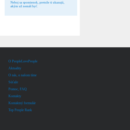
Neboj sa spomienok, pretože ti ukazujú,
akým už nemáš byť.
O PeopleLovePeople
Aktuality
O nás, o našom tíme
Súťaže
Pomoc, FAQ
Kontakty
Kontaktný formulár
Top People Rank