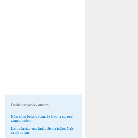
Ďalšie príspevky autora
Kým cítim bolesť, viem, že žijem a nie pod
zemou hnijem.
Ľahko kritizujeme knihu života iného. Našej
sa ale bojíme.