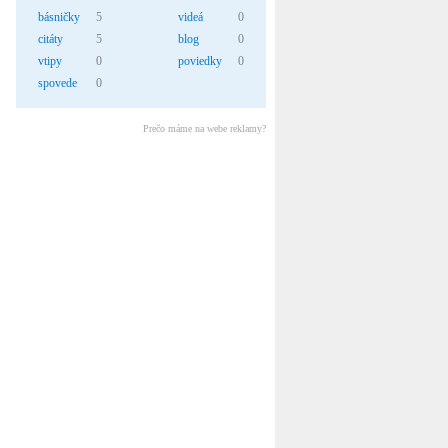
básničky
5
videá
0
citáty
5
blog
0
vtipy
0
poviedky
0
spovede
0
Prečo máme na webe reklamy?