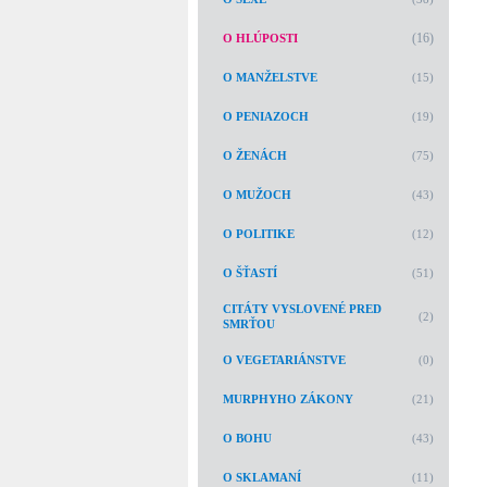
(16)
O HLÚPOSTI
O MANŽELSTVE
(15)
O PENIAZOCH
(19)
O ŽENÁCH
(75)
O MUŽOCH
(43)
O POLITIKE
(12)
O ŠŤASTÍ
(51)
CITÁTY VYSLOVENÉ PRED
(2)
SMRŤOU
O VEGETARIÁNSTVE
(0)
MURPHYHO ZÁKONY
(21)
O BOHU
(43)
O SKLAMANÍ
(11)