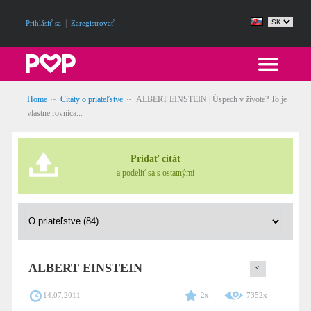
|
Prihlásiť sa
Zaregistrovať
Home
~
Citáty o priateľstve
~
ALBERT EINSTEIN | Úspech v živote? To je
vlastne rovnica...
Pridať citát
a podeliť sa s ostatnými
ALBERT EINSTEIN
<
14.07.2011
2x
7352x