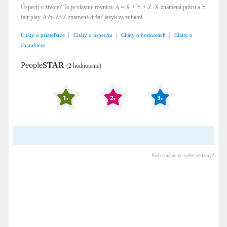
Úspech v živote? To je vlastne rovnica: A = X + Y + Z. X znamená prácu a Y
fair play. A čo Z? Z znamená držať jazyk za zubami.
|
|
|
Citáty o priateľstve
Citáty o úspechu
Citáty o hodnotách
Citáty o
charaktere
People
STAR
(2 hodnotenie)
Prečo máme na webe reklamy?