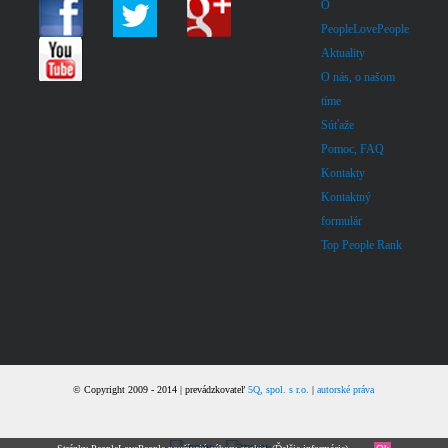
O
PeopleLovePeople
Aktuality
O nás, o našom
tíme
Súťaže
Pomoc, FAQ
Kontakty
Kontaktný
formulár
Top People Rank
© Copyright 2009 - 2014 | prevádzkovateľ
5Q, spol. s r.o.
|
autorské práva