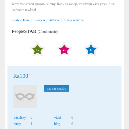
Kríza vo vzťahu spôsobuje rany. Rany sa zahoja, zostávajú však jazvy. A tie
sa časom otvárajú...
|
|
Citáty o láske
Citáty o priateľstve
Citáty o živote
People
STAR
(2 hodnotenie)
Ra100
napísať správu
básničky
0
videá
0
citáty
1
blog
0