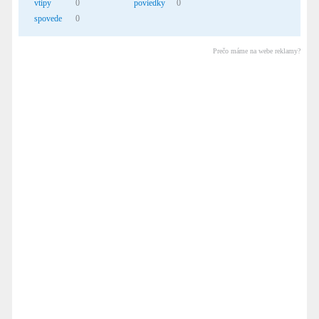
vtipy
0
poviedky
0
spovede
0
Prečo máme na webe reklamy?