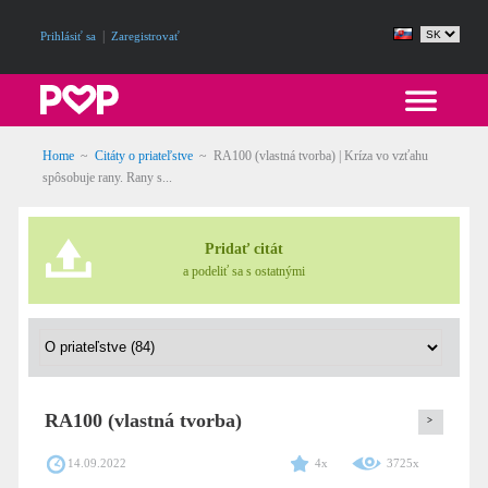
|
Prihlásiť sa
Zaregistrovať
Home
~
Citáty o priateľstve
~
RA100 (vlastná tvorba) | Kríza vo vzťahu
spôsobuje rany. Rany s...
Pridať citát
a podeliť sa s ostatnými
RA100 (vlastná tvorba)
>
14.09.2022
4x
3725x