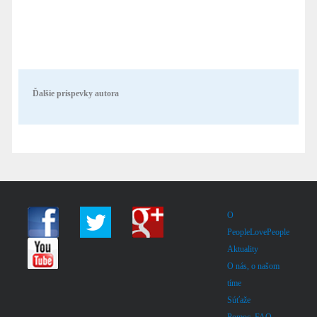
Ďalšie príspevky autora
O
PeopleLovePeople
Aktuality
O nás, o našom
tíme
Súťaže