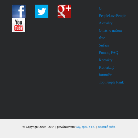
O
PeopleLovePeople
Aktuality
O nás, o našom
tíme
Súťaže
Pomoc, FAQ
Kontakty
Kontaktný
formulár
Top People Rank
© Copyright 2009 - 2014 | prevádzkovateľ
5Q, spol. s r.o.
|
autorské práva