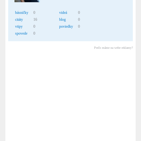
básničky
0
videá
0
citáty
16
blog
0
vtipy
0
poviedky
0
spovede
0
Prečo máme na webe reklamy?