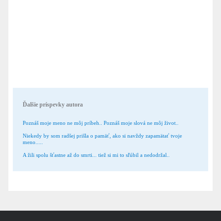
Ďalšie príspevky autora
Poznáš moje meno ne môj príbeh.. Poznáš moje slová ne môj život..
Niekedy by som radšej prišla o pamäť, ako si navždy zapamätať tvoje
meno.....
A žili spolu šťastne až do smrti... tiež si mi to sľúbil a nedodržal..