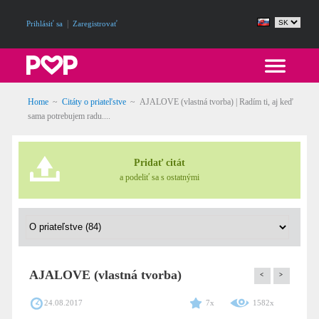
|
Prihlásiť sa
Zaregistrovať
Home
~
Citáty o priateľstve
~
AJALOVE (vlastná tvorba) | Radím ti, aj keď
sama potrebujem radu....
Pridať citát
a podeliť sa s ostatnými
AJALOVE (vlastná tvorba)
<
>
24.08.2017
7x
1582x