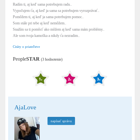
Radím ti, aj keď sama potrebujem radu..
Vypočujem ťa, aj keď ja sama sa potrebujem vyrozprávať..
Pomôžem ti, aj keď ja sama potrebujem pomoc..
Som stále pri tebe aj keď nemôžem..
Snažím sa ti pomôcť ako môžem aj keď sama mám problémy..
Ale som tvoja kamoška a nikdy ťa nezradim..
Citáty o priateľstve
People
STAR
(3 hodnotenie)
AjaLove
napísať správu