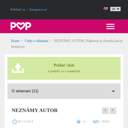
|
Prihlásiť sa
Zaregistrovať
Home
~
Citáty o sklamaní
~
NEZNÁMY AUTOR | Najhorsie je cloveku,ked je
bezmocny
Pridať citát
a podeliť sa s ostatnými
NEZNÁMY AUTOR
<
>
08.12.2014
2x
3669x