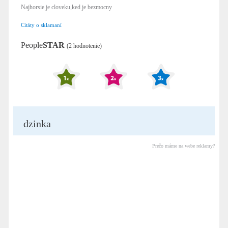
Najhorsie je cloveku,ked je bezmocny
Citáty o sklamaní
People
STAR
(2 hodnotenie)
dzinka
Prečo máme na webe reklamy?