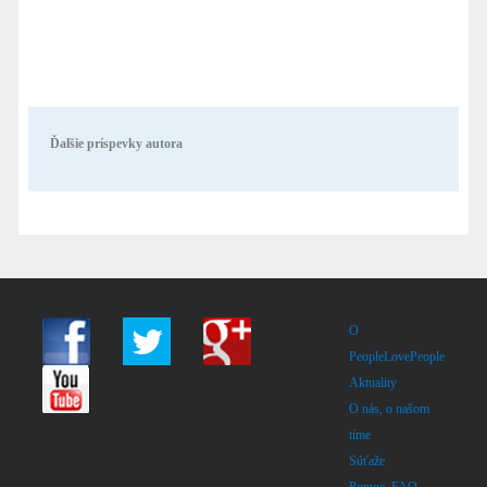
Ďalšie príspevky autora
O
PeopleLovePeople
Aktuality
O nás, o našom
tíme
Súťaže