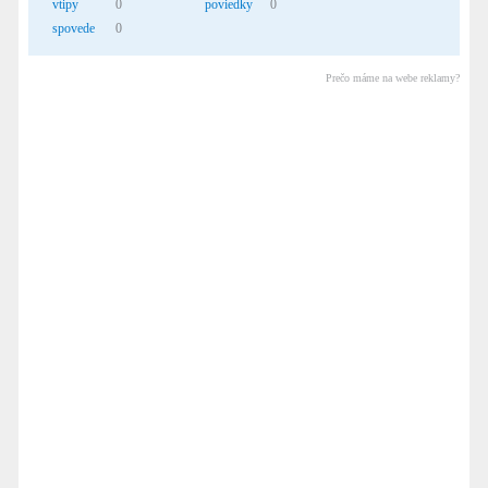
vtipy
0
poviedky
0
spovede
0
Prečo máme na webe reklamy?