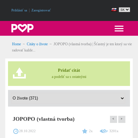
|
Prihlásiť sa
Zaregistrovať
Home
~
Citáty o živote
~
JOPOPO (vlastná tvorba) | Šťastný je ten ktorý sa vie
radovať každe...
Pridať citát
a podeliť sa s ostatnými
JOPOPO (vlastná tvorba)
<
>
28.10.2022
2x
3201x