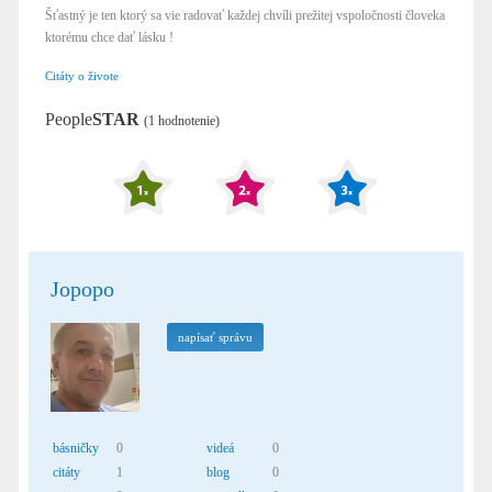
Šťastný je ten ktorý sa vie radovať každej chvíli prežitej vspoločnosti človeka
ktorému chce dať lásku !
Citáty o živote
People
STAR
(1 hodnotenie)
Jopopo
napísať správu
básničky
0
videá
0
citáty
1
blog
0