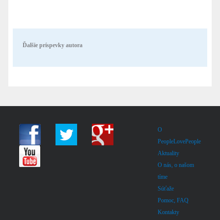
Ďalšie príspevky autora
O
PeopleLovePeople
Aktuality
O nás, o našom
tíme
Súťaže
Pomoc, FAQ
Kontakty