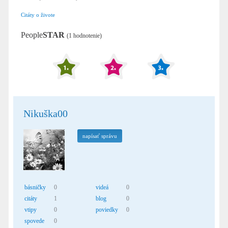
Citáty o živote
People
STAR
(1 hodnotenie)
Nikuška00
napísať správu
básničky
0
videá
0
citáty
1
blog
0
vtipy
0
poviedky
0
spovede
0