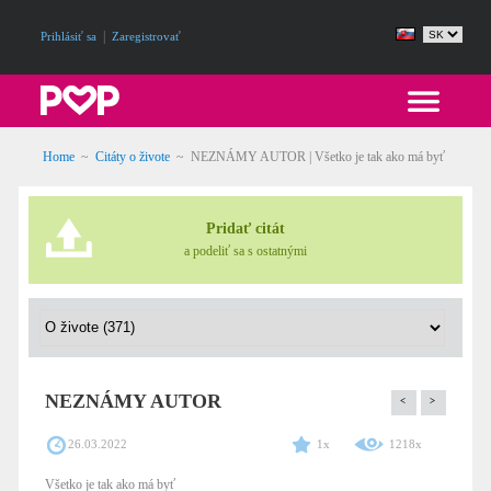
|
Prihlásiť sa
Zaregistrovať
Home
~
Citáty o živote
~
NEZNÁMY AUTOR | Všetko je tak ako má byť
Pridať citát
a podeliť sa s ostatnými
NEZNÁMY AUTOR
<
>
26.03.2022
1x
1218x
Všetko je tak ako má byť