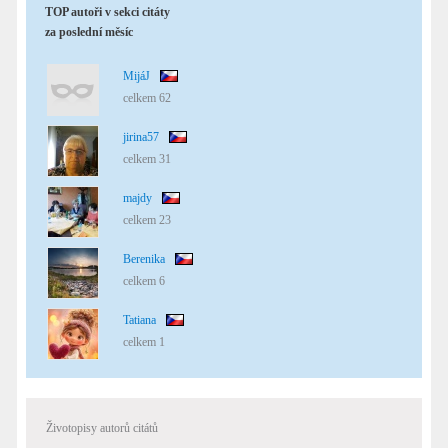
TOP autoři v sekci citáty
za poslední měsíc
MijáJ
celkem 62
jirina57
celkem 31
majdy
celkem 23
Berenika
celkem 6
Tatiana
celkem 1
Životopisy autorů citátů