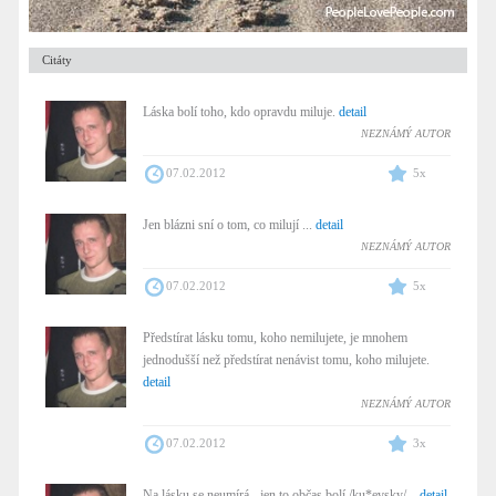
Citáty
Láska bolí toho, kdo opravdu miluje.
detail
NEZNÁMÝ AUTOR
07.02.2012
5x
Jen blázni sní o tom, co milují ...
detail
NEZNÁMÝ AUTOR
07.02.2012
5x
Předstírat lásku tomu, koho nemilujete, je mnohem
jednodušší než předstírat nenávist tomu, koho milujete.
detail
NEZNÁMÝ AUTOR
07.02.2012
3x
Na lásku se neumírá - jen to občas bolí /ku*evsky/...
detail