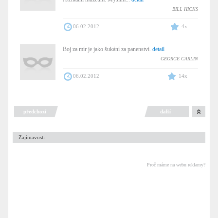
BILL HICKS
06.02.2012
4x
Boj za mír je jako šukání za panenství.
detail
GEORGE CARLIN
06.02.2012
14x
předchozí
další
Zajímavosti
Proč máme na webu reklamy?