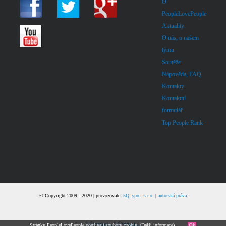
O
PeopleLovePeople
Aktuality
O nás, o našem
týmu
Soutěže
Nápověda, FAQ
Kontakty
Kontaktní
formulář
Top People Rank
© Copyright 2009 - 2020 | provozovatel
5Q, spol. s r.o.
|
autorská práva
Stránky PeopleLovePeople používají soubory cookie. (
Další informace
).
Ok