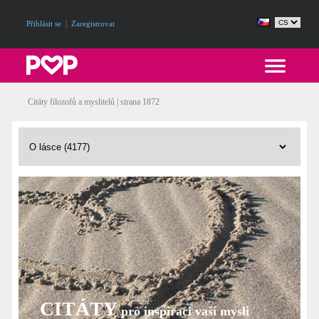
|
Přihlásit se
Zaregistrovat
Citáty filozofů a myslitelů | strana 1872
CITÁTY
pro inspiraci vaší mysli