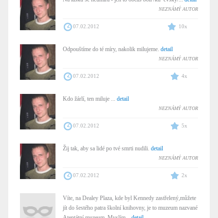
NEZNÁMÝ AUTOR
07.02.2012
10x
Odpouštíme do té míry, nakolik milujeme.
detail
NEZNÁMÝ AUTOR
07.02.2012
4x
Kdo žárlí, ten miluje ...
detail
NEZNÁMÝ AUTOR
07.02.2012
5x
Žij tak, aby sa lidé po tvé smrti nudili.
detail
NEZNÁMÝ AUTOR
07.02.2012
2x
Víte, na Dealey Plaza, kde byl Kennedy zastřelený,můžete
jít do šestého patra školní knihovny, je to muzeum nazvané
Atentátní muzeum. Myslím...
detail