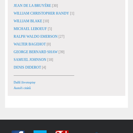
JEAN DE LA BRUYÉRE
[30]
WILLIAM CHRISTOPHER HANDY
[1]
WILLIAM BLAKE
[10]
MICHAEL LEBOEUF
[5]
RALPH WALDO EMERSON
[27]
WALTER BAGEHOT
[0]
GEORGE BERNARD SHAW
[39]
SAMUEL JOHNSON
[18]
DENIS DIDEROT
[4]
Další životopisy
Autoři citátů