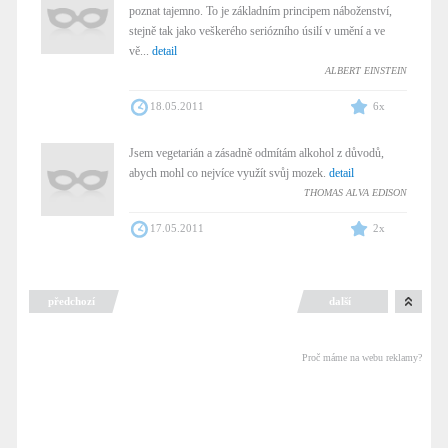
poznat tajemno. To je základním principem náboženství,
stejně tak jako veškerého seriózního úsilí v umění a ve
vě...
detail
ALBERT EINSTEIN
18.05.2011
6x
Jsem vegetarián a zásadně odmítám alkohol z důvodů,
abych mohl co nejvíce využít svůj mozek.
detail
THOMAS ALVA EDISON
17.05.2011
2x
předchozí
další
Proč máme na webu reklamy?