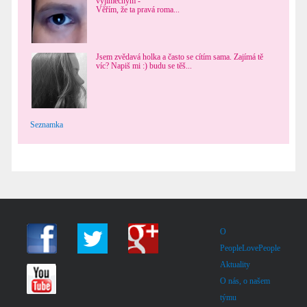
výjimečným -
Věřím, že ta pravá roma...
Jsem zvědavá holka a často se cítím sama. Zajímá tě
víc? Napiš mi :) budu se těš...
Seznamka
O
PeopleLovePeople
Aktuality
O nás, o našem
týmu