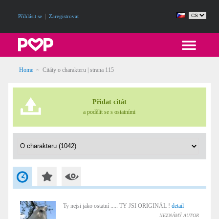
|
Přihlásit se
Zaregistrovat
Home
~
Citáty o charakteru
| strana 115
Přidat citát
a podělit se s ostatními
Ty nejsi jako ostatní ..... TY JSI ORIGINÁL !
detail
NEZNÁMÝ AUTOR