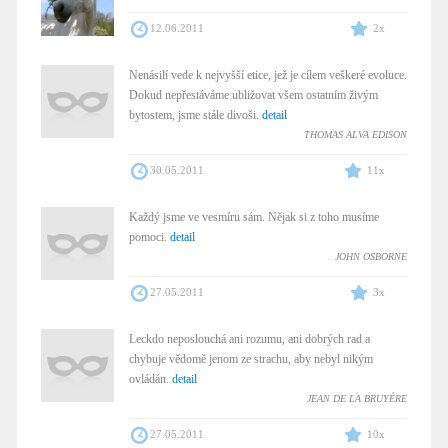
12.06.2011
2x
Nenásilí vede k nejvyšší etice, jež je cílem veškeré evoluce.
Dokud nepřestáváme ubližovat všem ostatním živým
bytostem, jsme stále divoši.
detail
THOMAS ALVA EDISON
30.05.2011
11x
Každý jsme ve vesmíru sám. Nějak si z toho musíme
pomoci.
detail
JOHN OSBORNE
27.05.2011
3x
Leckdo neposlouchá ani rozumu, ani dobrých rad a
chybuje vědomě jenom ze strachu, aby nebyl nikým
ovládán.
detail
JEAN DE LA BRUYÉRE
27.05.2011
10x