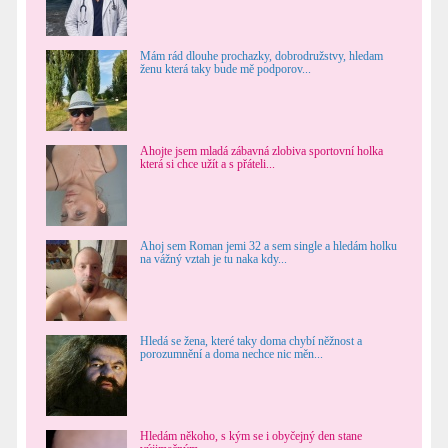
Mám rád dlouhe prochazky, dobrodružstvy, hledam
ženu která taky bude mě podporov...
Ahojte jsem mladá zábavná zlobiva sportovní holka
která si chce užít a s přáteli...
Ahoj sem Roman jemi 32 a sem single a hledám holku
na vážný vztah je tu naka kdy...
Hledá se žena, které taky doma chybí něžnost a
porozumnění a doma nechce nic měn...
Hledám někoho, s kým se i obyčejný den stane