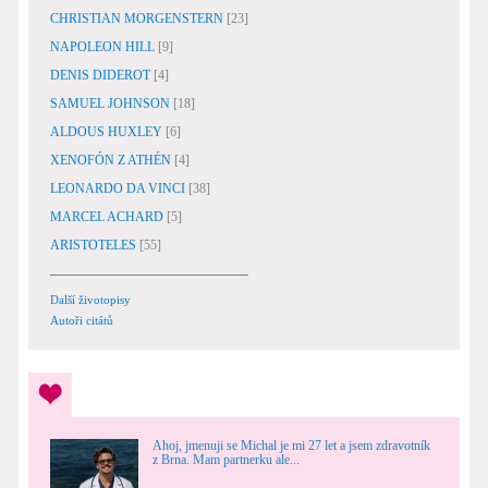
CHRISTIAN MORGENSTERN
[23]
NAPOLEON HILL
[9]
DENIS DIDEROT
[4]
SAMUEL JOHNSON
[18]
ALDOUS HUXLEY
[6]
XENOFÓN Z ATHÉN
[4]
LEONARDO DA VINCI
[38]
MARCEL ACHARD
[5]
ARISTOTELES
[55]
Další životopisy
Autoři citátů
Ahoj, jmenuji se Michal je mi 27 let a jsem zdravotník
z Brna. Mam partnerku ale...