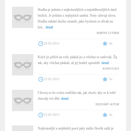
Hudba je jedním z nejkrásnějších a nejnádhernějších darů
božích. Je jedním z nejlepších umění. Noty oživují slova.
Hudba zahání duchu smutek, jako bychom se dívali na
krá...
detail
MARTIN LUTHER
26.05.2011
4x
Když jsi přišel na svět, plakal jsi a všichni se radovali. Žij
tak, aby všichni plakali, až jej budeš opouštět.
detail
KONFUCIUS
25.05.2011
5x
Chovej se ke svým rodičům tak, jak chceš, aby se k tobě
chovaly tvé děti.
detail
NEZNÁMÝ AUTOR
22.05.2011
3x
Nejkrásnější a nejhlubší pocit jaký může člověk zažít je