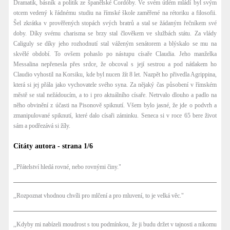
Dramatik, básník a politik ze španělské Cordóby. Ve svém útlém mládí byl svým
otcem vedený k řádnému studiu na římské škole zaměřené na rétoriku a filosofii.
Šel zkrátka v prověřených stopách svých bratrů a stal se žádaným řečníkem své
doby. Díky svému charisma se brzy stal člověkem ve službách státu. Za vlády
Caliguly se díky jeho rozhodnutí stal váženým senátorem a blýskalo se mu na
skvělé období. To ovšem pohaslo po nástupu císaře Claudia. Jeho manželka
Messalina nepřenesla přes srdce, že obcoval s její sestrou a pod nátlakem ho
Claudio vyhostil na Korsiku, kde byl nucen žít 8 let. Nazpět ho přivedla Agrippina,
která si jej přála jako vychovatele svého syna. Za nějaký čas působení v římském
městě se stal nežádoucím, a to i pro aktuálního císaře. Netrvalo dlouho a padlo na
něho obvinění z účasti na Pisonově spiknutí. Všem bylo jasné, že jde o podvrh a
zmanipulované spiknutí, které dalo císaři záminku. Seneca si v roce 65 bere život
sám a podřezává si žíly.
Citáty autora - strana 1/6
,,Přátelství hledá rovné, nebo rovnými činy."
,,Rozpoznat vhodnou chvíli pro mlčení a pro mluvení, to je velká věc."
,,Kdyby mi nabízeli moudrost s tou podmínkou, že ji budu držet v tajnosti a nikomu