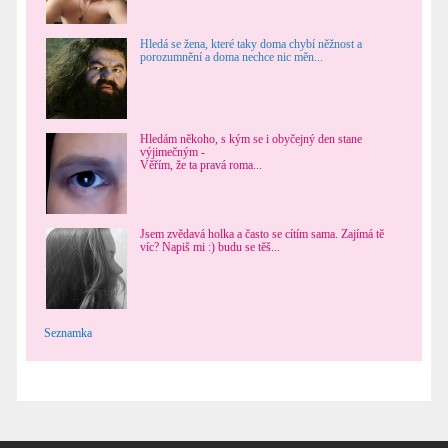
Hledá se žena, které taky doma chybí něžnost a
porozumnění a doma nechce nic měn...
Hledám někoho, s kým se i obyčejný den stane
výjimečným -
Věřím, že ta pravá roma...
Jsem zvědavá holka a často se cítím sama. Zajímá tě
víc? Napiš mi :) budu se těš...
Seznamka