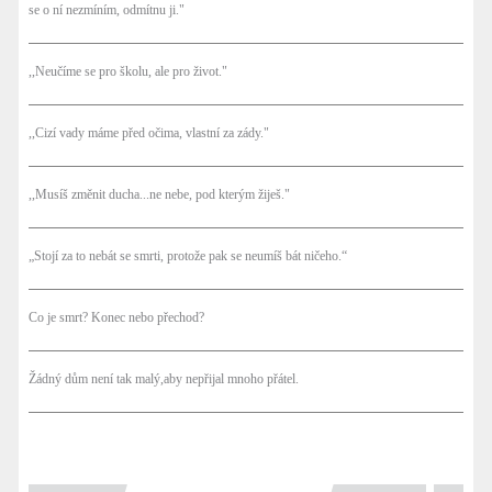
se o ní nezmíním, odmítnu ji."
,,Neučíme se pro školu, ale pro život."
,,Cizí vady máme před očima, vlastní za zády."
,,Musíš změnit ducha...ne nebe, pod kterým žiješ."
„Stojí za to nebát se smrti, protože pak se neumíš bát ničeho.“
Co je smrt? Konec nebo přechod?
Žádný dům není tak malý,aby nepřijal mnoho přátel.