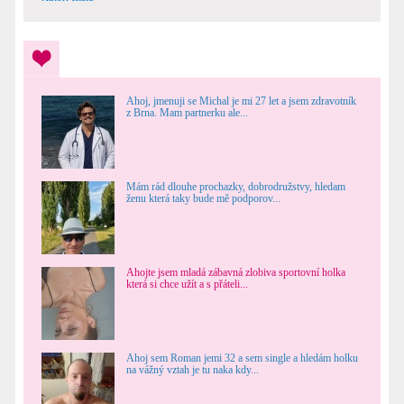
Ahoj, jmenuji se Michal je mi 27 let a jsem zdravotník
z Brna. Mam partnerku ale...
Mám rád dlouhe prochazky, dobrodružstvy, hledam
ženu která taky bude mě podporov...
Ahojte jsem mladá zábavná zlobiva sportovní holka
která si chce užít a s přáteli...
Ahoj sem Roman jemi 32 a sem single a hledám holku
na vážný vztah je tu naka kdy...