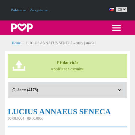
|
Přihlásit se
Zaregistrovat
Home
~
LUCIUS ANNAEUS SENECA - citáty
| strana 1
Přidat citát
a podělit se s ostatními
LUCIUS ANNAEUS SENECA
00.00.0004 - 00.00.0065