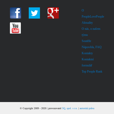
O
PeopleLovePeople
Aktuality
O nás, o našem
týmu
Soutěže
Nápověda, FAQ
Kontakty
Kontaktní
formulář
Top People Rank
© Copyright 2009 - 2020 | provozovatel
5Q, spol. s r.o.
|
autorská práva