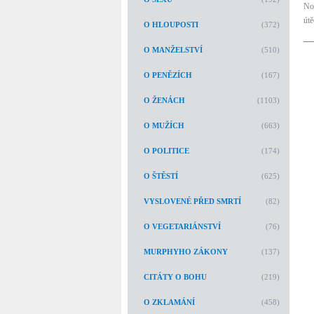
Not
útě
O HLOUPOSTI
(372)
O MANŽELSTVÍ
(510)
O PENĚZÍCH
(167)
O ŽENÁCH
(1103)
O MUŽÍCH
(663)
O POLITICE
(174)
O ŠTĚSTÍ
(625)
VYSLOVENÉ PŘED SMRTÍ
(82)
O VEGETARIÁNSTVÍ
(76)
MURPHYHO ZÁKONY
(137)
CITÁTY O BOHU
(219)
O ZKLAMÁNÍ
(458)