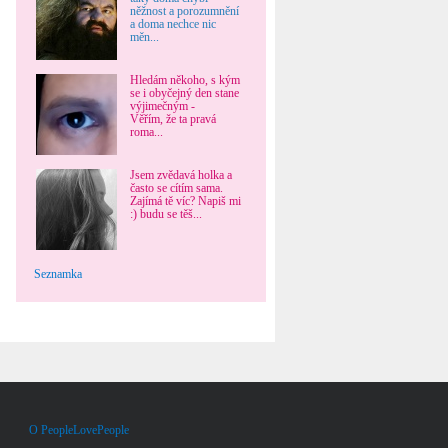
něžnost a porozumnění
a doma nechce nic
měn...
Hledám někoho, s kým
se i obyčejný den stane
výjimečným -
Věřím, že ta pravá
roma...
Jsem zvědavá holka a
často se cítím sama.
Zajímá tě víc? Napiš mi
:) budu se těš...
Seznamka
O PeopleLovePeople