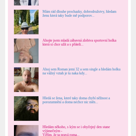
Mám rád dlouhe prochazky, dobrodružstvy, hledam
ženu která taky bude mě podporov...
Ahojte jsem mladá zábavná zlobiva sportovní holka
která si chce užít a s přáteli...
Ahoj sem Roman jemi 32 a sem single a hledám holku
na vážný vztah je tu naka kdy...
Hledá se žena, které taky doma chybí něžnost a
porozumnění a doma nechce nic měn...
Hledám někoho, s kým se i obyčejný den stane
výjimečným -
Věřím, že ta pravá roma...