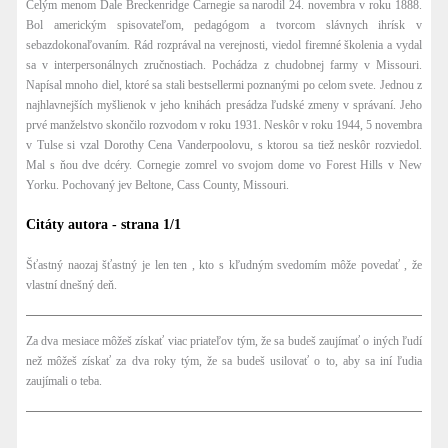
Celým menom Dale Breckenridge Carnegie sa narodil 24. novembra v roku 1888.
Bol americkým spisovateľom, pedagógom a tvorcom slávnych ihrísk v
sebazdokonaľovaním. Rád rozprával na verejnosti, viedol firemné školenia a vydal
sa v interpersonálnych zručnostiach. Pochádza z chudobnej farmy v Missouri.
Napísal mnoho diel, ktoré sa stali bestsellermi poznanými po celom svete. Jednou z
najhlavnejších myšlienok v jeho knihách presádza ľudské zmeny v správaní. Jeho
prvé manželstvo skončilo rozvodom v roku 1931. Neskôr v roku 1944, 5 novembra
v Tulse si vzal Dorothy Cena Vanderpoolovu, s ktorou sa tiež neskôr rozviedol.
Mal s ňou dve dcéry. Cornegie zomrel vo svojom dome vo Forest Hills v New
Yorku. Pochovaný jev Beltone, Cass County, Missouri.
Citáty autora - strana 1/1
Šťastný naozaj šťastný je len ten , kto s kľudným svedomím môže povedať , že
vlastní dnešný deň.
Za dva mesiace môžeš získať viac priateľov tým, že sa budeš zaujímať o iných ľudí
než môžeš získať za dva roky tým, že sa budeš usilovať o to, aby sa iní ľudia
zaujímali o teba.