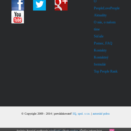
O
PeopleLovePeople
Aktuality
O nás, o našom
tíme
Súťaže
Pomoc, FAQ
Kontakty
Kontaktný
formulár
Top People Rank
© Copyright 2009 - 2014 | prevádzkovateľ
5Q, spol. s r.o.
|
autorské práva
Stránky PeopleLovePeople používajú súbory cookie. (
Ďalšie informácie
).
Ok