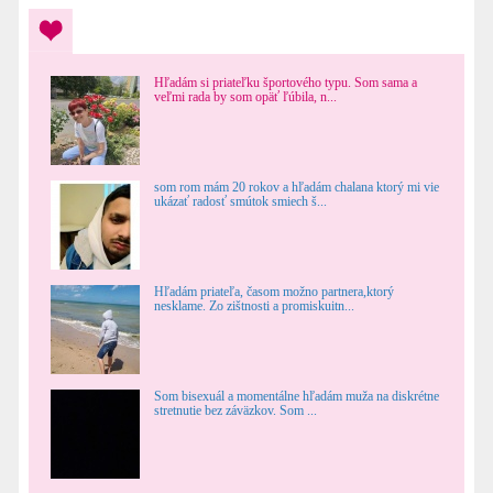
Hľadám si priateľku športového typu. Som sama a
veľmi rada by som opäť ľúbila, n...
som rom mám 20 rokov a hľadám chalana ktorý mi vie
ukázať radosť smútok smiech š...
Hľadám priateľa, časom možno partnera,ktorý
nesklame. Zo zištnosti a promiskuitn...
Som bisexuál a momentálne hľadám muža na diskrétne
stretnutie bez záväzkov. Som ...