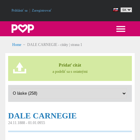
|
Prihlásiť sa
Zaregistrovať
Home
~
DALE CARNEGIE - citáty
| strana 1
Pridať citát
a podeliť sa s ostatnými
DALE CARNEGIE
24.11.1888 - 01.01.0955